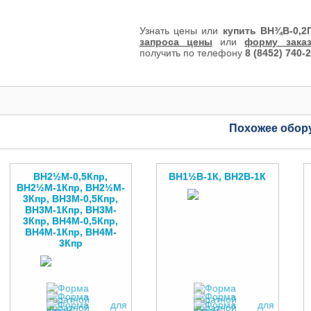
Узнать цены или
купить ВН¾В-0,2
запроса цены
или
форму зака
получить по телефону
8 (8452) 740-
Похожее обор
ВН2½M-0,5Кпр,
ВН1½В-1К, ВН2В-1К
ВН2½M-1Кпр, ВН2½M-
3Кпр, ВН3M-0,5Кпр,
ВН3M-1Кпр, ВН3M-
3Кпр, ВН4M-0,5Кпр,
ВН4M-1Кпр, ВН4M-
3Кпр