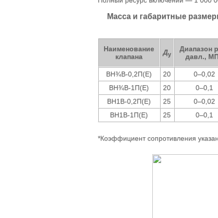
Масса и габаритные разме
Наименование
Диапазон р
Д
у
клапана
давл., М
ВН¾В-0,2П(Е)
20
0–0,02
ВН¾В-1П(Е)
20
0–0,1
ВН1В-0,2П(Е)
25
0–0,02
ВН1В-1П(Е)
25
0–0,1
*Коэффициент сопротивления указан