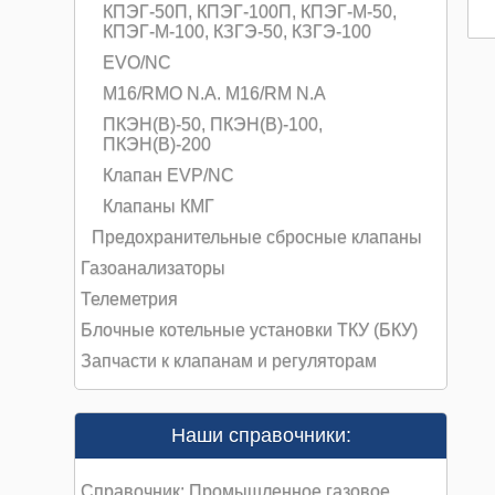
КПЭГ-50П, КПЭГ-100П, КПЭГ-М-50,
КПЭГ-М-100, КЗГЭ-50, КЗГЭ-100
EVO/NC
M16/RMO N.A. M16/RM N.A
ПКЭН(В)-50, ПКЭН(В)-100,
ПКЭН(В)-200
Клапан EVP/NC
Клапаны КМГ
Предохранительные сбросные клапаны
Газоанализаторы
Телеметрия
Блочные котельные установки ТКУ (БКУ)
Запчасти к клапанам и регуляторам
Наши справочники:
Справочник: Промышленное газовое