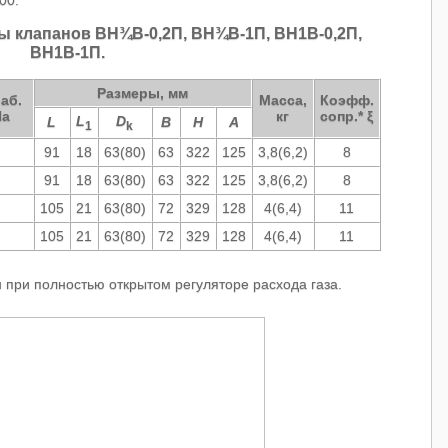
ры клапанов
ВН¾В-0,2П, ВН¾В-1П, ВН1В-0,2П,
ВН1В-1П.
Размеры, мм
аб.
Масса,
Коэфф.
Па
кг
сопр.* ξ
L
D
L
В
Н
А
1
k
91
18
63(80)
63
322
125
3,8(6,2)
8
91
18
63(80)
63
322
125
3,8(6,2)
8
105
21
63(80)
72
329
128
4(6,4)
11
105
21
63(80)
72
329
128
4(6,4)
11
 при полностью открытом регуляторе расхода газа.