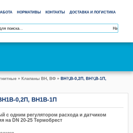
РАБОТА
НОРМАТИВЫ
КОНТАКТЫ
ДОСТАВКА И ЛОГИСТИКА
гнитные
»
Клапаны ВН, ВФ
»
ВН¾В-0,2П, ВН¾В-1П,
ВН1В-0,2П, ВН1В-1П
 с одним регулятором расхода и датчиком
я на DN 20-25 Термобрест
плавов.