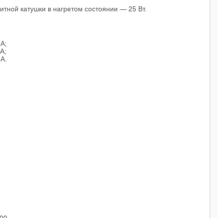
тной катушки в нагретом состоянии — 25 Вт.
А;
А;
А.
00.