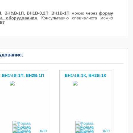
П, ВН¾В-1П, ВН1В-0,2П, ВН1В-1П
можно через
форму
за оборудования
. Консультацию специалиста можно
257
.
удование:
ВН1½В-1П, ВН2В-1П
ВН1½В-1К, ВН2В-1К