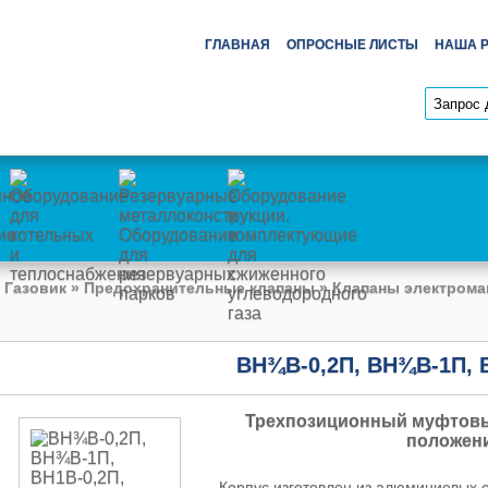
ГЛАВНАЯ
ОПРОСНЫЕ ЛИСТЫ
НАША 
 Газовик
»
Предохранительные клапаны
»
Клапаны электрома
ВН¾В-0,2П, ВН¾В-1П, 
Трехпозиционный муфтовый
положени
Корпус изготовлен из алюминиевых с