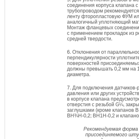
соединения корпуса клапана с
трубопроводом рекомендуется
ленту фторопластовую ФУМ и
аналогичный уплотняющий ма
Монтаж фланцевых соединени
c применением прокладок из 
средней твердости.
6. Отклонения от параллельнос
перпендикулярности уплотнит
поверхностей присоединяемы
должны превышать 0,2 мм на 
диаметра.
7. Для подключения датчиков-
давления или других устройст
в корпусе клапана предусмот
отверстия с резьбой G¼, закр
заглушками (кроме клапанов 
ВН¾Н-0,2; ВН1Н-0,2 и клапано
Рекомендуемая форма
присоединяемого шту