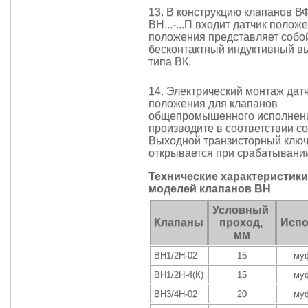
13. В конструкцию клапанов ВФ..
ВН...-...П входит датчик полож
положения представляет собо
бесконтактный индуктивный в
типа ВК.
14. Электрический монтаж дат
положения для клапанов
общепромышенного исполнен
производите в соответствии с
Выходной транзисторный ключ
открывается при срабатывании
Технические характеристик
моделей клапанов ВН
Условный
Клапаны
проход,
Испо
мм
ВН1/2Н-02
15
му
ВН1/2Н-4(К)
15
му
ВН3/4Н-02
20
му