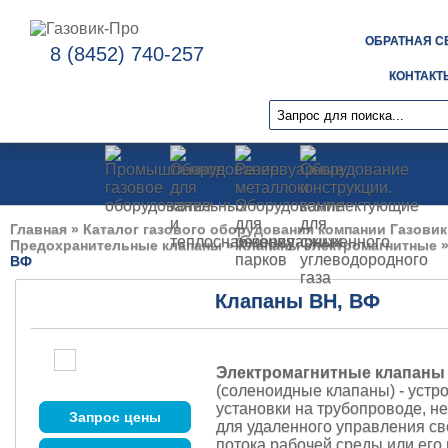
ОБРАТНАЯ С
8 (8452) 740-257
КОНТАКТ
Главная
»
Каталог газового оборудования компании Газовик
Предохранительные клапаны
»
Клапаны электромагнитные
ВФ
Клапаны ВН, ВФ
Электромагнитные клапаны
(соленоидные клапаны) - устр
установки на трубопроводе, н
Запрос цены
для удаленного управления с
потока рабочей среды или его