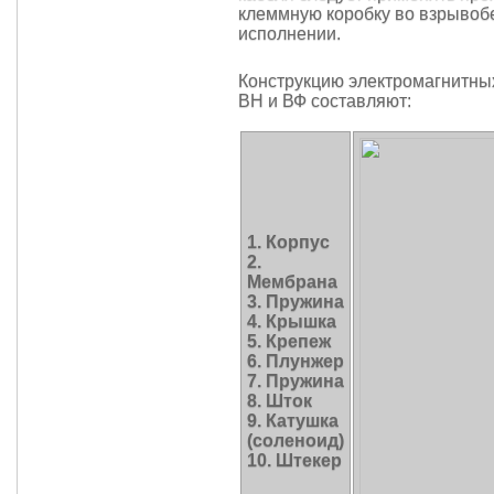
клеммную коробку во взрывоб
исполнении.
Конструкцию электромагнитны
ВН и ВФ составляют:
1. Корпус
2.
Мембрана
3. Пружина
4. Крышка
5. Крепеж
6. Плунжер
7. Пружина
8. Шток
9. Катушка
(соленоид)
10. Штекер