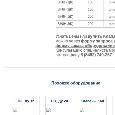
ВН6Н-1(К)
150
фла
ВН6Н-3(К)
150
фла
ВН8Н-1(К)
200
фла
ВН8Н-3(К)
200
фла
Узнать цены или
купить Клап
можно через
форму запроса 
форму заказа оборудования
Консультацию специалиста мо
по телефону
8 (8452) 740-257
.
Похожее оборудование:
НЗ, Ду 15
НО, Ду 20
Клапаны КМГ