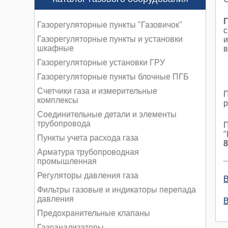
Газорегуляторные пункты "Газовичок"
с
Газорегуляторные пункты и установки
шкафные
в
Газорегуляторные установки ГРУ
Газорегуляторные пункты блочные ПГБ
Счетчики газа и измерительные
П
комплексы
р
Соединительные детали и элементы
трубопровода
П
"
Пункты учета расхода газа
8
Арматура трубопроводная
промышленная
Регуляторы давления газа
В
Фильтры газовые и индикаторы перепада
давления
В
Предохранительные клапаны
Газоанализаторы