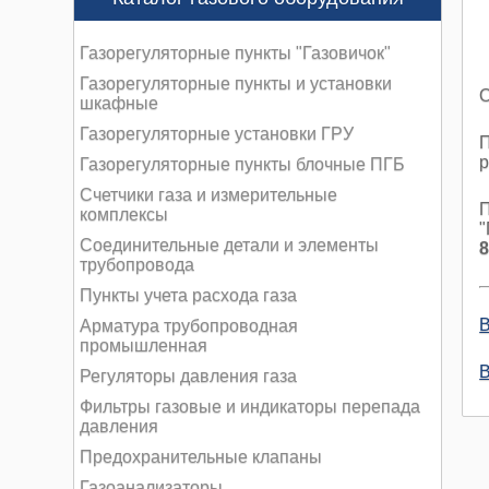
Газорегуляторные пункты "Газовичок"
Газорегуляторные пункты и установки
О
шкафные
Газорегуляторные установки ГРУ
П
р
Газорегуляторные пункты блочные ПГБ
Счетчики газа и измерительные
П
комплексы
"
Соединительные детали и элементы
8
трубопровода
Пункты учета расхода газа
В
Арматура трубопроводная
промышленная
В
Регуляторы давления газа
Фильтры газовые и индикаторы перепада
давления
Предохранительные клапаны
Газоанализаторы