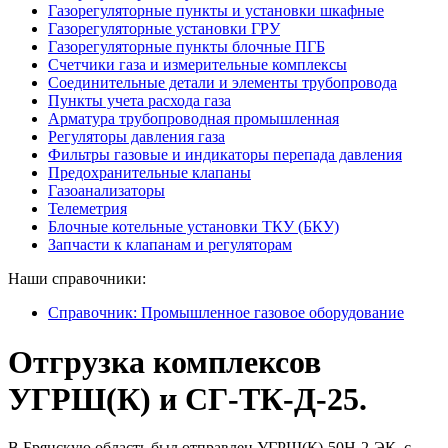
Газорегуляторные пункты и установки шкафные
Газорегуляторные установки ГРУ
Газорегуляторные пункты блочные ПГБ
Счетчики газа и измерительные комплексы
Соединительные детали и элементы трубопровода
Пункты учета расхода газа
Арматура трубопроводная промышленная
Регуляторы давления газа
Фильтры газовые и индикаторы перепада давления
Предохранительные клапаны
Газоанализаторы
Телеметрия
Блочные котельные установки ТКУ (БКУ)
Запчасти к клапанам и регуляторам
Наши справочники:
Справочник: Промышленное газовое оборудование
Отгрузка комплексов
УГРШ(К) и СГ-ТК-Д-25.
В Брянскую область был отправлен УГРШ(К)-50Н-2-ЭК с