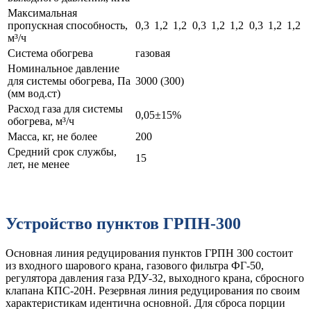
Максимальная
пропускная способность,
0,3
1,2
1,2
0,3
1,2
1,2
0,3
1,2
1,2
м³/ч
Система обогрева
газовая
Номинальное давление
для системы обогрева, Па
3000 (300)
(мм вод.ст)
Расход газа для системы
0,05±15%
обогрева, м³/ч
Масса, кг, не более
200
Средний срок службы,
15
лет, не менее
Устройство пунктов ГРПН-300
Основная линия редуцирования пунктов ГРПН 300 состоит
из входного шарового крана, газового фильтра ФГ-50,
регулятора давления газа РДУ-32, выходного крана, сбросного
клапана КПС-20Н. Резервная линия редуцирования по своим
характеристикам идентична основной. Для сброса порции