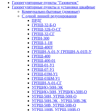
Газорегуляторные пункты "Газовичок"
Газорегуляторные пункты и установки шкафные
Коммунально-бытовые (домовые)
С одной линией редуцирования
ПРДГ
ГРПШ-32-Б-О
ГРПШ-32Б-О-СГ
ГРПШ-32-СГ
ГРПН-300
ГРПШ-1-1Н
ГРПШ-400У
ГРПШН-А-01-У, ГРПШН-А-01П-У
ГРПШ-400
ГРПШ-400-01
ГРПШ-01-У1
ГРПШ-07-У1
ГРПШ-03М-У1
ГРПШ-03БМ-У1
ГРПШН-А-01-СГ
УГРШ(К)-50Н-ЭК
УГРШ(К)-50Н, УГРШ(К)-50Н-О
УГРШ-50Н, УГРШ-50Н-О
УГРШ-50Н-ЭК , УГРШ-50В-ЭК
УГРШ-50В, УГРШ-50В-О
УГРШ-100В, УГРШ-100В-О