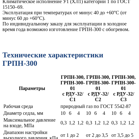
Климатическое исполнение У1 (ХЛ1) категории 1 по ГОСТ
15150–69.
Эксплуатация при температурах от минус 40 до +60°С (от
минус 60 до +60°С).
По индивидуальному заказу для эксплуатации в холодное
время года возможно изготовление ГРПН-300 с обогревом.
Технические характеристики
ГРПН-300
ГРПН-300,
ГРПН-300,
ГРПН-300,
ГРПН-300-
ГРПН-300-
ГРПН-300-
Параметры
01
01
01
с РДУ-32/
с РДУ-32/
с РДУ-32/
С1
С2
С3
Рабочая среда
природный газ по ГОСТ 5542-87
Диаметр седла, мм
10
6
4
10
6
4
10
6
4
Максимальное давление
0,3
1,2
1,2
0,3
1,2
1,2
0,3
1,2
1,2
на входе, МПа
Диапазон настройки
от 1 до 2
от 2 до 3,5
от 3,5 до 5
выходного давления, кПа