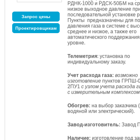
РДНК-1000 и РДСК-50БМ на ср
низкое выходное давление пр
последовательной установке р
Запрос цены
Пункты предназначены для п
давления газа в системе с выс
Проектировщикам
среднее и низкое, а также его
автоматического поддержания
уровне.
Телеметрия
: установка по
индивидуальному заказу.
Учет расхода газа:
возможно
изготовление
пунктов ГРПШ-
2ПУ1
с узлом учета расхода г
с измерительным комплексом
Обогрев:
на выбор заказчика 
водяной или электрический).
Завод-изготовитель:
Завод П
Наличие:
изготовление под за