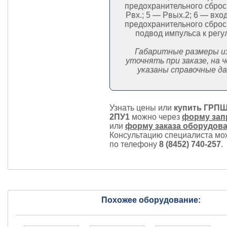
предохранительного сброс
Рвх.; 5 — Рвых.2; 6 — вхо
предохранительного сброс
подвод импульса к регу
Габаритные размеры и
уточнять при заказе, на 
указаны справочные д
Узнать цены или
купить ГРПШ
2ПУ1
можно через
форму зап
или
форму заказа оборудов
Консультацию специалиста мо
по телефону
8 (8452) 740-257
.
Похожее оборудование: