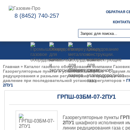
ОБРАТНАЯ С
8 (8452) 740-257
КОНТАКТ
Главная
»
Каталог газового оборудования компании Газовик
Газорегуляторные пункты и установки шкафные
»
С двумя 
редуцирования и разными регуляторами на среднее и низк
давление при последовательной установке регуляторов
»
Г
2ПУ1
ГРПШ-03БМ-07-2ПУ1
Газорегуляторные пункты
ГРП
2ПУ1
шкафного исполнения и
линии редуцирования газа с р