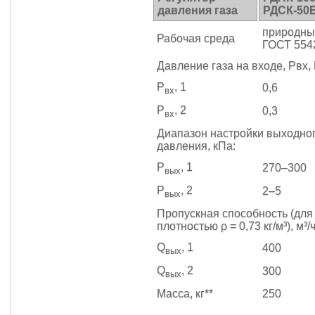
давления газа
РДСК-50
природный
Рабочая среда
ГОСТ 554
Давление газа на входе, Рвх,
Р
, 1
0,6
вх
Р
, 2
0,3
вх
Диапазон настройки выходно
давления, кПа:
Р
, 1
270–300
вых
Р
, 2
2–5
вых
Пропускная способность (для 
плотностью ρ = 0,73 кг/м³), м³/ч
Q
, 1
400
вых
Q
, 2
300
вых
Масса, кг**
250