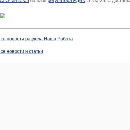
ГСГО-МВ25/05
на базе
регулятора РДБК
-1п-50-25. С достав
се новости раздела Наша Работа
се новости и статьи