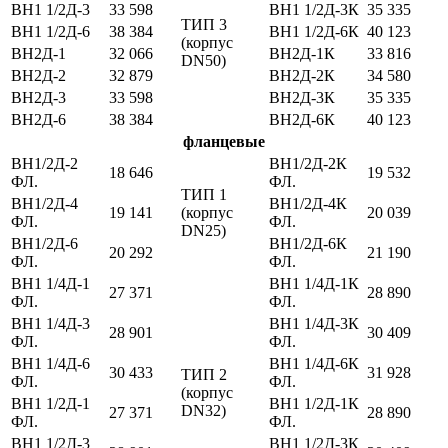
ВН1 1/2Д-3
33 598
ВН1 1/2Д-3К
35 335
ТИП 3
ВН1 1/2Д-6
38 384
ВН1 1/2Д-6К
40 123
(корпус
ВН2Д-1
32 066
ВН2Д-1К
33 816
DN50)
ВН2Д-2
32 879
ВН2Д-2К
34 580
ВН2Д-3
33 598
ВН2Д-3К
35 335
ВН2Д-6
38 384
ВН2Д-6К
40 123
фланцевые
ВН1/2Д-2
ВН1/2Д-2К
18 646
19 532
ФЛ.
ФЛ.
ТИП 1
ВН1/2Д-4
ВН1/2Д-4К
19 141
(корпус
20 039
ФЛ.
ФЛ.
DN25)
ВН1/2Д-6
ВН1/2Д-6К
20 292
21 190
ФЛ.
ФЛ.
ВН1 1/4Д-1
ВН1 1/4Д-1К
27 371
28 890
ФЛ.
ФЛ.
ВН1 1/4Д-3
ВН1 1/4Д-3К
28 901
30 409
ФЛ.
ФЛ.
ВН1 1/4Д-6
ВН1 1/4Д-6К
30 433
31 928
ТИП 2
ФЛ.
ФЛ.
(корпус
ВН1 1/2Д-1
ВН1 1/2Д-1К
DN32)
27 371
28 890
ФЛ.
ФЛ.
ВН1 1/2Д-3
ВН1 1/2Д-3К