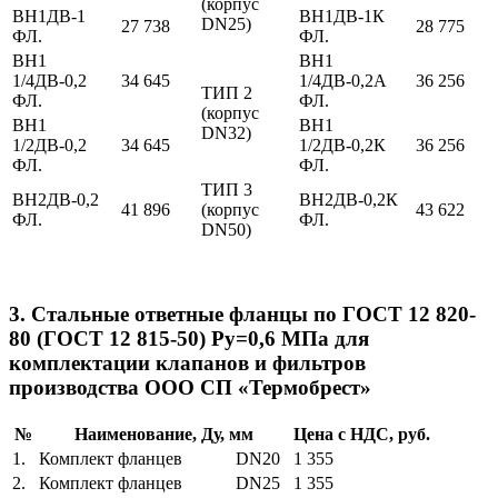
(корпус
ВН1ДВ-1
ВН1ДВ-1К
DN25)
27 738
28 775
ФЛ.
ФЛ.
ВН1
ВН1
1/4ДВ-0,2
34 645
1/4ДВ-0,2А
36 256
ТИП 2
ФЛ.
ФЛ.
(корпус
ВН1
ВН1
DN32)
1/2ДВ-0,2
34 645
1/2ДВ-0,2К
36 256
ФЛ.
ФЛ.
ТИП 3
ВН2ДВ-0,2
ВН2ДВ-0,2К
41 896
(корпус
43 622
ФЛ.
ФЛ.
DN50)
3. Стальные ответные фланцы по ГОСТ 12 820-
80 (ГОСТ 12 815-50) Ру=0,6 МПа для
комплектации клапанов и фильтров
производства ООО СП «Термобрест»
№
Наименование, Ду, мм
Цена с НДС, руб.
1.
Комплект фланцев DN20
1 355
2.
Комплект фланцев DN25
1 355