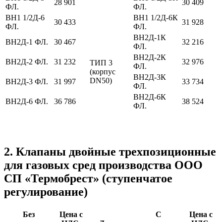
28 901
30 409
ФЛ.
ФЛ.
ВН1 1/2Д-6
ВН1 1/2Д-6К
30 433
31 928
ФЛ.
ФЛ.
ВН2Д-1К
ВН2Д-1 ФЛ.
30 467
32 216
ФЛ.
ВН2Д-2К
ВН2Д-2 ФЛ.
31 232
32 976
ТИП 3
ФЛ.
(корпус
ВН2Д-3К
DN50)
ВН2Д-3 ФЛ.
31 997
33 734
ФЛ.
ВН2Д-6К
ВН2Д-6 ФЛ.
36 786
38 524
ФЛ.
2. Клапаны двойные трехпозиционные
для газовых сред производства ООО
СП «Термобрест» (ступенчатое
регулирование)
Без
Цена с
С
Цена с