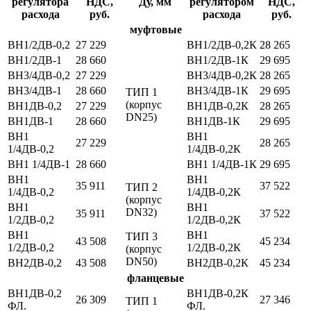
регулятора
НДС,
Ду, мм
регулятором
НДС,
расхода
руб.
расхода
руб.
муфтовые
ВН1/2ДВ-0,2
27 229
ВН1/2ДВ-0,2К
28 265
ВН1/2ДВ-1
28 660
ВН1/2ДВ-1К
29 695
ВН3/4ДВ-0,2
27 229
ВН3/4ДВ-0,2К
28 265
ВН3/4ДВ-1
28 660
ВН3/4ДВ-1К
29 695
ТИП 1
(корпус
ВН1ДВ-0,2
27 229
ВН1ДВ-0,2К
28 265
DN25)
ВН1ДВ-1
28 660
ВН1ДВ-1К
29 695
ВН1
ВН1
27 229
28 265
1/4ДВ-0,2
1/4ДВ-0,2К
ВН1 1/4ДВ-1
28 660
ВН1 1/4ДВ-1К
29 695
ВН1
ВН1
35 911
37 522
ТИП 2
1/4ДВ-0,2
1/4ДВ-0,2К
(корпус
ВН1
ВН1
DN32)
35 911
37 522
1/2ДВ-0,2
1/2ДВ-0,2К
ВН1
ВН1
ТИП 3
43 508
45 234
1/2ДВ-0,2
1/2ДВ-0,2К
(корпус
DN50)
ВН2ДВ-0,2
43 508
ВН2ДВ-0,2К
45 234
фланцевые
ВН1ДВ-0,2
ВН1ДВ-0,2К
26 309
27 346
ТИП 1
ФЛ.
ФЛ.