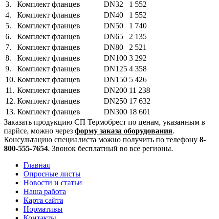
3.
Комплект фланцев DN32
1 552
4.
Комплект фланцев DN40
1 552
5.
Комплект фланцев DN50
1 740
6.
Комплект фланцев DN65
2 135
7.
Комплект фланцев DN80
2 521
8.
Комплект фланцев DN100
3 292
9.
Комплект фланцев DN125
4 358
10.
Комплект фланцев DN150
5 426
11.
Комплект фланцев DN200
11 238
12.
Комплект фланцев DN250
17 632
13.
Комплект фланцев DN300
18 601
Заказать продукцию СП Термобрест по ценам, указанным в
парйсе, можно через
форму заказа оборудования
.
Консультацию специалиста можно получить по телефону
8-
800-555-7654
. Звонок бесплатный во все регионы.
Главная
Опросные листы
Новости и статьи
Наша работа
Карта сайта
Нормативы
Контакты