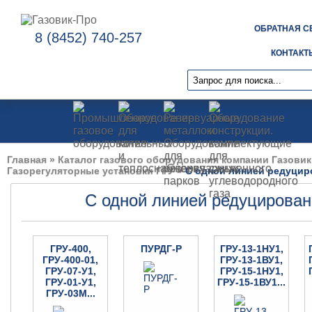
ОБРАТНАЯ С
8 (8452) 740-257
КОНТАКТ
Главная
»
Каталог газового оборудования компании Газовик
Газорегуляторные установки ГРУ
»
С одной линией редуцир
С одной линией редуцирова
ГРУ-400,
ПУРДГ-Р
ГРУ-13-1НУ1,
ГРУ-400-01,
ГРУ-13-1ВУ1,
ГРУ-07-У1,
ГРУ-15-1НУ1,
ГРУ-01-У1,
ГРУ-15-1ВУ1...
ГРУ-03М...