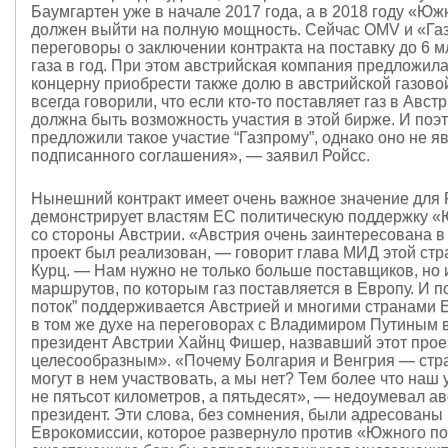
Баумгартен уже в начале 2017 года, а в 2018 году «Юж
должен выйти на полную мощность. Сейчас OMV и «Га
переговоры о заключении контракта на поставку до 6 
газа в год. При этом австрийская компания предложил
концерну приобрести также долю в австрийской газово
всегда говорили, что если кто-то поставляет газ в Австр
должна быть возможность участия в этой бирже. И поэ
предложили такое участие “Газпрому”, однако оно не я
подписанного соглашения», — заявил Ройсс.
Нынешний контракт имеет очень важное значение для Р
демонстрирует властям ЕС политическую поддержку «
со стороны Австрии. «Австрия очень заинтересована в 
проект был реализован, — говорит глава МИД этой ст
Курц. — Нам нужно не только больше поставщиков, но
маршрутов, по которым газ поставляется в Европу. И 
поток” поддерживается Австрией и многими странами
в том же духе на переговорах с Владимиром Путиным 
президент Австрии Хайнц Фишер, назвавший этот прое
целесообразным». «Почему Болгария и Венгрия — ст
могут в нем участвовать, а мы нет? Тем более что наш 
не пятьсот километров, а пятьдесят», — недоумевал а
президент. Эти слова, без сомнения, были адресованы
Еврокомиссии, которое развернуло против «Южного по