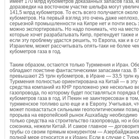
имеет 170 млрд кубометров доказанных запасов газа, 
доразведки на восточном участке шельфа могут увелич
141,5 млрд кубометров. То есть всего получается около
кубометров. На первый взгляд это очень даже неплохо,
серьезной промышленности на Кипре нет и почти весь 
можно экспортировать. Но надо понимать, что на мест
которые хочет разрабатывать Кипр, претендует также и
если эту проблему удастся решить, то Европа, как и в с
Израилем, может рассчитывать опять-таки не более че
кубометров газа в год.
Таким образом, остаются только Туркмения и Иран. Об
обладают поистине фантастическими запасами газа. В
превышают 25 трлн кубометров, в Иране — 33,5 трлн к
Туркмения полностью ориентирована на Китай — в эту 
средства компаний из КНР проложено уже несколько в
газопровода, по которому будет поставляться порядка 
кубометров газа в год. И Пекин не заинтересован в том
туркменское топливо шло еще и в Европу. Учитывая, ч
может похвастаться сильными геополитическими позиц
прорыва на европейский рынок Ашхабаду необходимо 
только средства на строительство газопровода, но и б
союзника, нежели Китай. И самое главное — договорит
трубы со своим прямым конкурентом — Азербайджано
полной мере относится и к Ирану. Если в случае с Тур