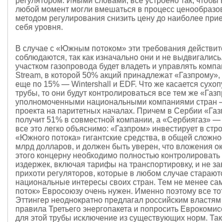
регулятором. Иными словами, все устроено так, чтобы 
любой момент могли вмешаться в процесс ценообразо
методом регулирования снизить цену до наиболее при
себя уровня.
В случае с «Южным потоком» эти требования действит
соблюдаются, так как изначально они и не выдвигались
участком газопровода будет владеть и управлять компа
Stream, в которой 50% акций принадлежат «Газпрому»,
еще по 15% — Wintershall и EDF. Что же касается сухо
трубы, то они будут контролироваться все тем же «Газ
уполномоченными национальными компаниями стран 
проекта на паритетных началах. Причем в Сербии «Га
получит 51% в совместной компании, а «Сербиягаз» —
все это легко объяснимо: «Газпром» инвестирует в стр
«Южного потока» гигантские средства, в общей сложно
млрд долларов, и должен быть уверен, что вложения ок
этого концерну необходимо полностью контролировать
издержек, включая тарифы на транспортировку, и не за
прихоти регуляторов, которые в любом случае старают
национальные интересы своих стран. Тем не менее с
поток» Евросоюзу очень нужен. Именно поэтому все то
Эттингер неоднократно предлагал российским властям
правила Третьего энергопакета и попросить Еврокомис
для этой трубы исключение из существующих норм. Так