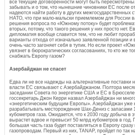
все текущие договоренности могут быть пересмотрены.
забывать и о том, что нынешние чиновники ЕС после о
надеются найти работу в других межгосударственных с
НАТО, что при мало-мальски приемлемом для России 
решения вопроса по «Южному потоку» будет проблемат
вторых, потому, что такого решения у них просто нет. 
дипломатия вообще славится тем, что не любит прора
варианты отхода от изначально заявленной позиции и 
очень часто загоняет себя в тупик. Но если проект «Юж
увязнет в бюрократических согласованиях, то кто же то
снабжать Европу газом?
Азербайджан не спасет
Едва ли не все надежды на альтернативные поставки
власти ЕС связывают с Азербайджаном. Полтора меся
заседании Совета по энергетике США и ЕС в Брюсселе
госсекретарь Джон Керри назвал Азербайджан ни мног
«энергетическим будущим Европы». Азербайджан уже 
разрабатывать месторождение Шах-Дениз с запасами 1
кубометров газа. Ожидается, что к 2030 году добыча в 
вырастет вдвое и превысит 50 млрд кубометров в год. 
большая часть газа будет поставляться в Европу сразу
газопроводам. Первый из них, TANAP, пройдет по так