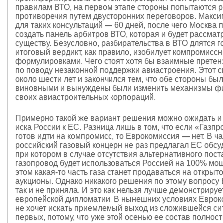
правилам ВТО, на первом этапе стороны попытаются 
противоречия путем двусторонних переговоров. Макси
для таких консультаций — 60 дней, после чего Москва 
создать панель арбитров ВТО, которая и будет рассмат
существу. Безусловно, разбирательства в ВТО длятся г
итоговый вердикт, как правило, изобилует компромисс
формулировками. Чего стоят хотя бы взаимные прете
по поводу незаконной поддержки авиастроения. Этот с
около шести лет и закончился тем, что обе стороны бы
виновными и вынуждены были изменить механизмы ф
своих авиастроительных корпораций.
Примерно такой же вариант решения можно ожидать и
иска России к ЕС. Разница лишь в том, что если «Газпр
готов идти на компромисс, то Еврокомиссия — нет. В ча
российский газовый концерн не раз предлагал ЕС обсуд
при котором в случае отсутствия альтернативного пос
газопровод будет использоваться Россией на 100% мощ
этом какая-то часть газа станет продаваться на открыт
аукционы. Однако никакого решения по этому вопросу
так и не приняла. И это как нельзя лучше демонстриру
европейской дипломатии. В нынешних условиях Еврок
не хочет искать приемлемый выход из сложившейся сит
первых, потому, что уже этой осенью ее состав полнос