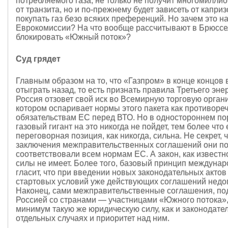
потребляемого газа, не только не получит многомилли
от транзита, но и по-прежнему будет зависеть от капри
покупать газ безо всяких преференций. Но зачем это н
Еврокомиссии? На что вообще рассчитывают в Брюссе
блокировать «Южный поток»?
Суд грядет
Главным образом на то, что «Газпром» в конце концов
отыграть назад, то есть признать правила Третьего энер
Россия отзовет свой иск во Всемирную торговую орган
котором оспаривает нормы этого пакета как противор
обязательствам ЕС перед ВТО. Но в одностороннем по
газовый гигант на это никогда не пойдет, тем более что 
переговорная позиция, как никогда, сильна. Не секрет, 
заключения межправительственных соглашений они п
соответствовали всем нормам ЕС. А закон, как известн
силы не имеет. Более того, базовый принцип междунар
гласит, что при введении новых законодательных акто
стартовых условий уже действующих соглашений недо
Наконец, сами межправительственные соглашения, п
Россией со странами — участницами «Южного потока»,
минимум такую же юридическую силу, как и законодател
отдельных случаях и приоритет над ним.