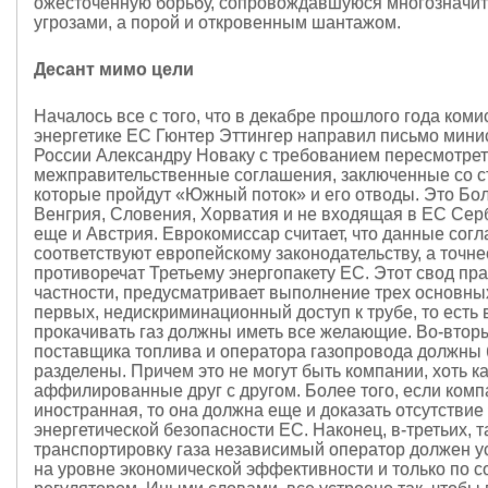
ожесточенную борьбу, сопровождавшуюся многозначи
угрозами, а порой и откровенным шантажом.
Десант мимо цели
Началось все с того, что в декабре прошлого года коми
энергетике ЕС Гюнтер Эттингер направил письмо минис
России Александру Новаку с требованием пересмотрет
межправительственные соглашения, заключенные со с
которые пройдут «Южный поток» и его отводы. Это Бол
Венгрия, Словения, Хорватия и не входящая в ЕС Серб
еще и Австрия. Еврокомиссар считает, что данные сог
соответствуют европейскому законодательству, а точне
противоречат Третьему энергопакету ЕС. Этот свод пра
частности, предусматривает выполнение трех основных
первых, недискриминационный доступ к трубе, то есть
прокачивать газ должны иметь все желающие. Во-втор
поставщика топлива и оператора газопровода должны
разделены. Причем это не могут быть компании, хоть ка
аффилированные друг с другом. Более того, если ком
иностранная, то она должна еще и доказать отсутствие
энергетической безопасности ЕС. Наконец, в-третьих, 
транспортировку газа независимый оператор должен у
на уровне экономической эффективности и только по с