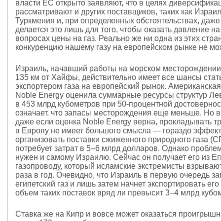
власти ЕС открыто заявляют, что в целях диверсифика
рассматривают и других поставщиков, таких как Израил
Туркмения и, при определенных обстоятельствах, даже
делается это лишь для того, чтобы оказать давление н
вопросах цены на газ. Реально же ни одна из этих стра
конкуренцию нашему газу на европейском рынке не мо
Израиль, начавший работы на морском месторождени
135 км от Хайфы, действительно имеет все шансы ста
экспортером газа на европейский рынок. Американска
Noble Energy оценила суммарные ресурсы структур Ле
в 453 млрд кубометров при 50-процентной достовернос
означает, что запасы месторождения еще меньше. Но в
даже если оценка Noble Energy верна, прокладывать т
в Европу не имеет большого смысла — гораздо эффек
организовать поставки сжиженного природного газа (С
потребует затрат в 5–6 млрд долларов. Однако проблема
нужен и самому Израилю. Сейчас он получает его из Ег
газопроводу, который исламские экстремисты взрываю
раза в год. Очевидно, что Израиль в первую очередь з
египетский газ и лишь затем начнет экспортировать его
объем таких поставок вряд ли превысит 3–4 млрд кубом
Ставка же на Кипр и вовсе может оказаться проигрышн