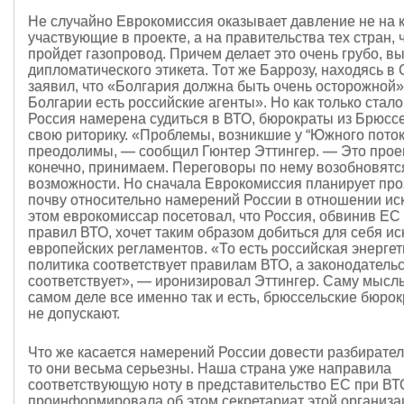
Не случайно Еврокомиссия оказывает давление не на 
участвующие в проекте, а на правительства тех стран, 
пройдет газопровод. Причем делает это очень грубо, в
дипломатического этикета. Тот же Баррозу, находясь в
заявил, что «Болгария должна быть очень осторожной»,
Болгарии есть российские агенты». Но как только стало
Россия намерена судиться в ВТО, бюрократы из Брюсс
свою риторику. «Проблемы, возникшие у “Южного поток
преодолимы, — сообщил Гюнтер Эттингер. — Это проек
конечно, принимаем. Переговоры по нему возобновятс
возможности. Но сначала Еврокомиссия планирует пр
почву относительно намерений России в отношении ис
этом еврокомиссар посетовал, что Россия, обвинив ЕС
правил ВТО, хочет таким образом добиться для себя и
европейских регламентов. «То есть российская энерге
политика соответствует правилам ВТО, а законодатель
соответствует», — иронизировал Эттингер. Саму мысль 
самом деле все именно так и есть, брюссельские бюро
не допускают.
Что же касается намерений России довести разбирател
то они весьма серьезны. Наша страна уже направила
соответствующую ноту в представительство ЕС при ВТ
проинформировала об этом секретариат этой организа