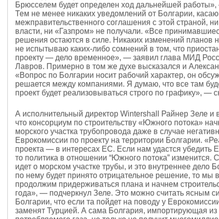
Брюсселем будет определен ход дальнейшей работы»,
Тем не менее никаких уведомлений от Болгарии, каса
межправительственного соглашения с этой страной, ни
власти, ни «Газпром» не получали. «Все принимавшиес
решения остаются в силе. Никаких изменений планов 
не испытываю каких-либо сомнений в том, что приоста
проекту — дело временное», — заявил глава МИД Рос
Лавров. Примерно в том же духе высказался и Алексан
«Вопрос по Болгарии носит рабочий характер, он обсуж
решается между компаниями. Я думаю, что все там буд
проект будет реализовываться строго по графику», — с
А исполнительный директор Wintershall Райнер Зеле и 
что консорциум по строительству «Южного потока» нач
морского участка трубопровода даже в случае негатив
Еврокомиссии по проекту на территории Болгарии. «Ре
проекта — в интересах ЕС. Если нам удастся убедить 
то политика в отношении “Южного потока” изменится. 
идет о морском участке трубы, и это внутреннее дело Б
по нему будет принято отрицательное решение, то мы 
продолжим придерживаться плана и начнем строительс
года», — подчеркнул Зеле. Это можно считать ясным с
Болгарии, что если та пойдет на поводу у Еврокомисси
заменят Турцией. А сама Болгария, импортирующая из