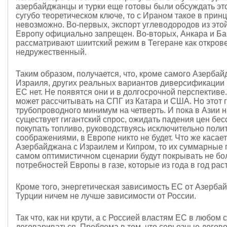
азербайджанцы и турки еще готовы были обсуждать это
сугубо теоретическом ключе, то с Ираном такое в прин
невозможно. Во-первых, экспорт углеводородов из это
Европу официально запрещен. Во-вторых, Анкара и Ба
рассматривают шиитский режим в Тегеране как откров
недружественный.
Таким образом, получается, что, кроме самого Азербай
Израиля, других реальных вариантов диверсификации п
ЕС нет. Не появятся они и в долгосрочной перспективе
может рассчитывать на СПГ из Катара и США. Но этот 
трубопроводного минимум на четверть. И пока в Азии н
существует гигантский спрос, ожидать падения цен бе
покупать топливо, руководствуясь исключительно поли
соображениями, в Европе никто не будет. Что же касае
Азербайджана с Израилем и Кипром, то их суммарные 
самом оптимистичном сценарии будут покрывать не б
потребностей Европы в газе, которые из года в год раст
Кроме того, энергетическая зависимость ЕС от Азерба
Турции ничем не лучше зависимости от России.
Так что, как ни крути, а с Россией властям ЕС в любом 
договариваться. Проблема в том, что серьезные догов