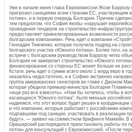
Уже в начале июня глава Еврокомиссии Жозе Баррозу 
пригрозил санкциями всем странам ЕС, участвующим
потоке», и в первую очередь Болгарии. Причем сделан
тем предлогом, что София якобы «нарушает европейс
проведения тендеров на строительство инфраструктур
предоставляет привилегированные возможности росси
болгарским компаниям». Речь идет о компании «Стройт
Геннадия Тимченко, которая получила подряд на строи
болгарского участка «Южного потока». Более того, на 
встрече с болгарским руководством Баррозу четко объя
Болгария не заморозит строительство «Южного потока»
финансирование со стороны ЕС может больше не расс
Кстати, речь идет о сумме всего около 1 млрд евро в го
оказалось недостаточно, и в Софию экстренно направи
группа американских сенаторов во главе с Джоном Ма
которая убедила премьер-министра Болгарии Пламен
«еще раз все взвесить». «Нам бы хотелось, чтобы в во
касающихся “Южного потока”, было меньше российског
надеемся, что этот вопрос будет решен в координации
и что компании, которые работают с российскими комп
подпавшими под санкции, участвовать в реализации пр
будут», — заявил на совместном брифинге Маккейн. В 
Орешарский распорядился приостановить работы по 
поток» для консультаций с Еврокомиссией. «После пер