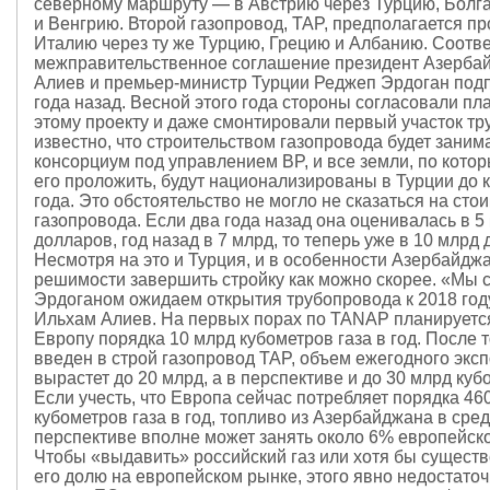
северному маршруту — в Австрию через Турцию, Бол
и Венгрию. Второй газопровод, TAP, предполагается пр
Италию через ту же Турцию, Грецию и Албанию. Соотв
межправительственное соглашение президент Азерба
Алиев и премьер-министр Турции Реджеп Эрдоган под
года назад. Весной этого года стороны согласовали пл
этому проекту и даже смонтировали первый участок тр
известно, что строительством газопровода будет заним
консорциум под управлением BP, и все земли, по кото
его проложить, будут национализированы в Турции до 
года. Это обстоятельство не могло не сказаться на сто
газопровода. Если два года назад она оценивалась в 5
долларов, год назад в 7 млрд, то теперь уже в 10 млрд
Несмотря на это и Турция, и в особенности Азербайдж
решимости завершить стройку как можно скорее. «Мы 
Эрдоганом ожидаем открытия трубопровода к 2018 год
Ильхам Алиев. На первых порах по TANAP планируется
Европу порядка 10 млрд кубометров газа в год. После т
введен в строй газопровод TAP, объем ежегодного эксп
вырастет до 20 млрд, а в перспективе и до 30 млрд кубо
Если учесть, что Европа сейчас потребляет порядка 46
кубометров газа в год, топливо из Азербайджана в сре
перспективе вполне может занять около 6% европейско
Чтобы «выдавить» российский газ или хотя бы существ
его долю на европейском рынке, этого явно недостато