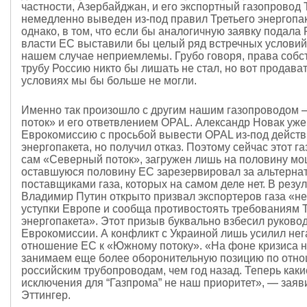
частности, Азербайджан, и его экспортный газопровод
немедленно выведен из-под правил Третьего энергопа
однако, в том, что если бы аналогичную заявку подала 
власти ЕС выставили бы целый ряд встречных условий
нашем случае неприемлемы. Грубо говоря, права собс
трубу Россию никто бы лишать не стал, но вот продават
условиях мы бы больше не могли.
Именно так произошло с другим нашим газопроводом
поток» и его ответвлением OPAL. Александр Новак уж
Еврокомиссию с просьбой вывести OPAL из-под действ
энергопакета, но получил отказ. Поэтому сейчас этот га
сам «Северный поток», загружен лишь на половину мо
оставшуюся половину ЕС зарезервировал за альтерн
поставщиками газа, которых на самом деле нет. В резул
Владимир Путин открыто призвал экспортеров газа «не
уступки Европе и сообща противостоять требованиям 
энергопакета». Этот призыв буквально взбесил руково
Еврокомиссии. А конфликт с Украиной лишь усилил не
отношение ЕС к «Южному потоку». «На фоне кризиса 
занимаем еще более оборонительную позицию по отн
российским трубопроводам, чем год назад. Теперь каки
исключения для “Газпрома” не наш приоритет», — заяв
Эттингер.