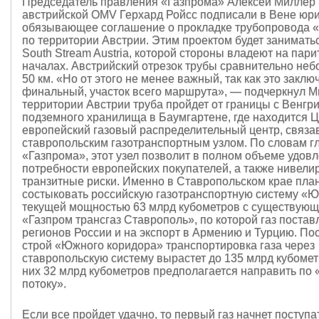
Председатель правления «Газпрома» Алексей Миллер 
австрийской OMV Герхард Ройсс подписали в Вене юр
обязывающее соглашение о прокладке трубопровода 
по территории Австрии. Этим проектом будет занимать
South Stream Austria, которой стороны владеют на пар
началах. Австрийский отрезок трубы сравнительно неб
50 км. «Но от этого не менее важный, так как это заклю
финальный, участок всего маршрута», — подчеркнул М
территории Австрии труба пройдет от границы с Венгр
подземного хранилища в Баумгартене, где находится 
европейский газовый распределительный центр, связав
ставропольским газотранспортным узлом. По словам г
«Газпрома», этот узел позволит в полном объеме удов
потребности европейских покупателей, а также нивели
транзитные риски. Именно в Ставропольском крае пла
состыковать российскую газотранспортную систему «
текущей мощностью 63 млрд кубометров с существующ
«Газпром трансгаз Ставрополь», по которой газ постав
регионов России и на экспорт в Армению и Турцию. По
строй «Южного коридора» транспортировка газа через
ставропольскую систему вырастет до 135 млрд кубометр
них 32 млрд кубометров предполагается направить п
потоку».
Если все пройдет удачно, то первый газ начнет поступа