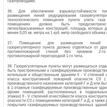
газопроводами.
36. Для обеспечения взрывоустойчивости п
размещения линий редуцирования газорегулятор
технологического помещения пункта учета газ
помещениях должно быть предусмотрено
легкосбрасываемых конструкций, площадь которых 
менее 0,05 кв. метра на 1 куб. метр свободного объем
37. Помещение для размещения линий ре
газорегуляторного пункта должно отделяться от др
противопожарной стеной без проемов 2-г
противопожарной перегородкой 1-го типа.
38. Газорегуляторные пункты могут размещаться отде
быть пристроенными к газифицируемым производств
котельным и общественным зданиям II -
V
степеней о
класса конструктивной пожарной опасности С0 
производственного назначения категорий Г и Д или б
в 1-этажные газифицируемые производственные здан
(кроме помещений, расположенных в подвальны
этажах) II -
V
степеней огнестойкости класса конструк
опасности C0 с помещениями категорий Г и Д, а также
покрытиях газифицируемых производственных зданий I