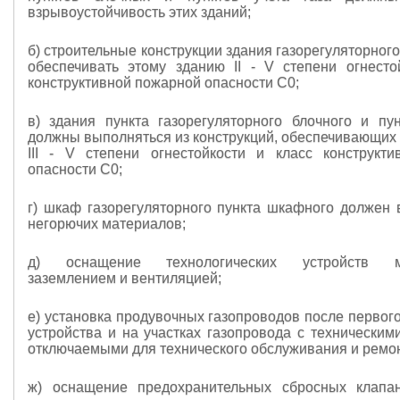
взрывоустойчивость этих зданий;
б) строительные конструкции здания газорегуляторног
обеспечивать этому зданию II -
V
степени огнесто
конструктивной пожарной опасности C0;
в) здания пункта газорегуляторного блочного и пун
должны выполняться из конструкций, обеспечивающих
III -
V
степени огнестойкости и класс конструкти
опасности С0;
г) шкаф газорегуляторного пункта шкафного должен 
негорючих материалов;
д) оснащение технологических устройств мо
заземлением и вентиляцией;
е) установка продувочных газопроводов после первог
устройства и на участках газопровода с техническим
отключаемыми для технического обслуживания и ремон
ж) оснащение предохранительных сбросных клапа