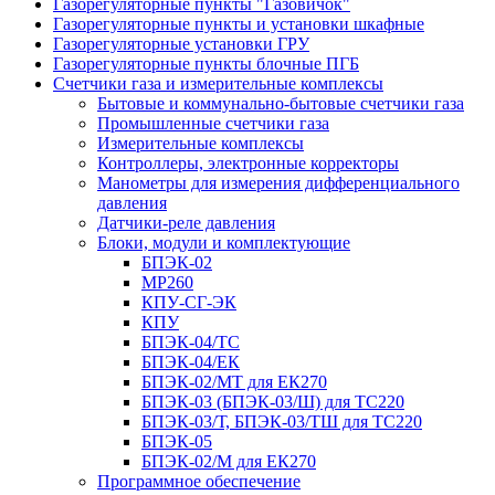
Газорегуляторные пункты "Газовичок"
Газорегуляторные пункты и установки шкафные
Газорегуляторные установки ГРУ
Газорегуляторные пункты блочные ПГБ
Счетчики газа и измерительные комплексы
Бытовые и коммунально-бытовые счетчики газа
Промышленные счетчики газа
Измерительные комплексы
Контроллеры, электронные корректоры
Манометры для измерения дифференциального
давления
Датчики-реле давления
Блоки, модули и комплектующие
БПЭК-02
МР260
КПУ-СГ-ЭК
КПУ
БПЭК-04/ТС
БПЭК-04/ЕК
БПЭК-02/МТ для ЕК270
БПЭК-03 (БПЭК-03/Ш) для ТС220
БПЭК-03/Т, БПЭК-03/ТШ для ТС220
БПЭК-05
БПЭК-02/М для ЕК270
Программное обеспечение