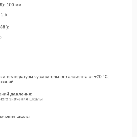
Д):
100 мм
1,5
8 ):
р
ии температуры чувствительного элемента от +20 °С:
казаний
ний давления:
чного значения шкалы
значения шкалы