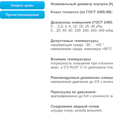
Номинальный диаметр корпуса (Н
Запрос цены
Класс точности (по ГОСТ 2405-88):
Проектировщикам
Диапазоны измерений (ГОСТ 2405-8
0 ... 2,5; 4; 6; 10; 16; 25; 40 кПа.
0…25; 40; 60; 100; 160; 250; 400 мба
Допустимые температуры:
окружающая среда: -30 ... +60 °
измеряемая среда: максимум +90°С
Влияние температуры
:
погрешность показания при отклонен
макс. ± 0,5 %/10° С от диапазона по
Рекомендуемые диапазоны измере
измеряемое давление до 2/3 х коне
Перегрузка по давлению:
кратковременно до 5/4 х конечного 
Соединение медный сплав
штуцер снизу, резьба внешняя: