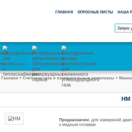
ГЛАВНАЯ
ОПРОСНЫЕ ЛИСТЫ
НАША 
 Газовик
»
Счетчики газа и измерительные комплексы
»
Маном
НМ
Предназначен:
для измерений давле
к медным сплавам