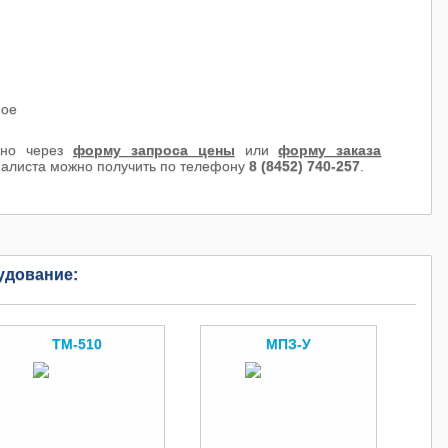
ное
но через
форму запроса цены
или
форму заказа
иалиста можно получить по телефону
8 (8452) 740-257
.
удование:
ТМ-510
МПЗ-У