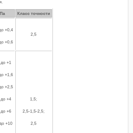
я.
кПа
Класс точности
до +0,4
2,5
до +0,6
 до +1
до +1,6
до +2,5
 до +4
1,5;
 до +6
2,5-1,5-2,5;
 до +10
2,5