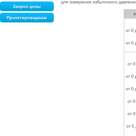
для измерения избыточного давлени
Запрос цены
Проектировщикам
от 0 
от 0 
от 0
от 0 
от 0 
от 0
от 0
от 0