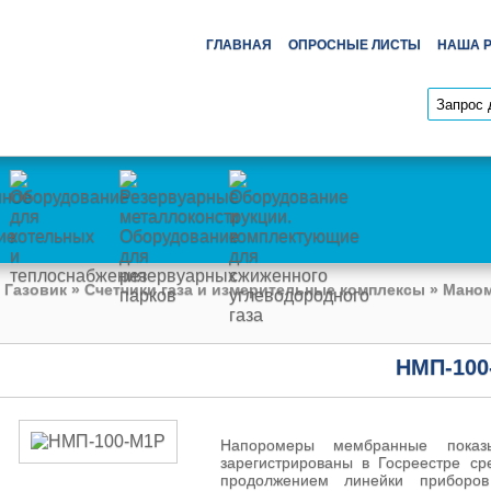
ГЛАВНАЯ
ОПРОСНЫЕ ЛИСТЫ
НАША 
 Газовик
»
Счетчики газа и измерительные комплексы
»
Маном
НМП-100
Напоромеры мембранные пока
зарегистрированы в Госреестре с
продолжением линейки приборо