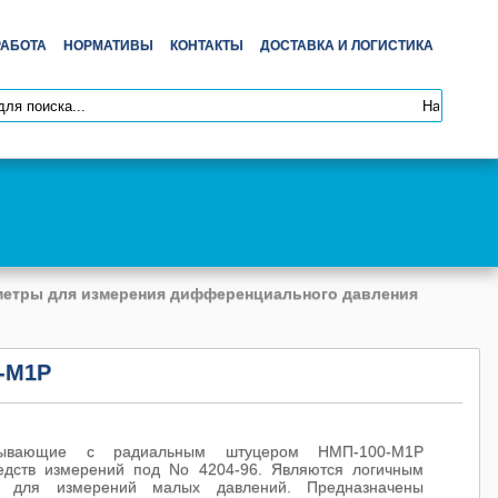
РАБОТА
НОРМАТИВЫ
КОНТАКТЫ
ДОСТАВКА И ЛОГИСТИКА
етры для измерения дифференциального давления
-М1Р
зывающие с радиальным штуцером НМП-100-М1Р
редств измерений под No 4204-96. Являются логичным
в для измерений малых давлений. Предназначены