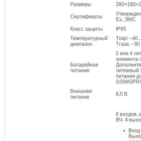
Размеры
280×180×1
Утвержден
Сертификаты
Ex, ЭМС
Класс защиты
IP65
Температурный
Tокр: −40 .
диапазон
Тгаза: −30 
2 или 4 л
элемента 
Батарейное
Дополните
питание
литиевый 
питания д
GSM/GPRS
Внешнее
8,5 В
питание
6 входов, 
ВЧ. 4 вых
Вход
Выхо