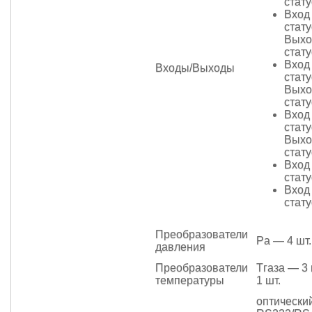
стат
Вход 
стат
Выхо
стат
Вход 
Входы/Выходы
стат
Выхо
стат
Вход 
стат
Выхо
стат
Вход 
стат
Вход 
стат
Преобразователи
Pa — 4 шт.
давления
Преобразователи
Тгаза — 3 
температуры
1 шт.
оптический