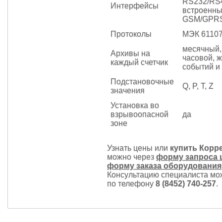
RS232/RS
Интерфейсы
встроенн
GSM/GPRS
Протоколы
МЭК 61107
месячный,
Архивы на
часовой, 
каждый счетчик
событий и
Подстановочные
Q, P, T, Z
значения
Установка во
взрывоопасной
да
зоне
Узнать цены или
купить Корр
можно через
форму запроса 
форму заказа оборудования
Консультацию специалиста мо
по телефону
8 (8452) 740-257
.