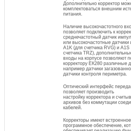
Дополнительно корректор мож
комплектоваться внешним ист
питания.
Наличие высокочастотного вх
позволяет подключить к корре
среднечастотный датчик импу
или высокочастотные датчики
A1K (для
счетчика RVG
) и А1S
счетчика TRZ
), дополнительн
входы на корпусе позволяют п
корректору ЕК280 различные д
например датчики загазованно
датчики контроля периметра.
Оптический интерфейс переда
позволяет производить
настройку корректора и считы
архивов без коммутации соед
кабелей.
Корректоры имеют встроенное
программное обеспечение, ко
обеспечивает реализацию фун