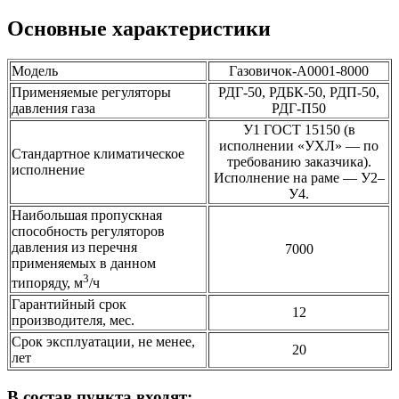
Основные характеристики
Модель
Газовичок-А0001-8000
Применяемые регуляторы
РДГ-50, РДБК-50, РДП-50,
давления газа
РДГ-П50
У1 ГОСТ 15150 (в
исполнении «УХЛ» — по
Стандартное климатическое
требованию заказчика).
исполнение
Исполнение на раме — У2–
У4.
Наибольшая пропускная
способность регуляторов
давления из перечня
7000
применяемых в данном
3
типоряду, м
/ч
Гарантийный срок
12
производителя, мес.
Срок эксплуатации, не менее,
20
лет
В состав пункта входят: