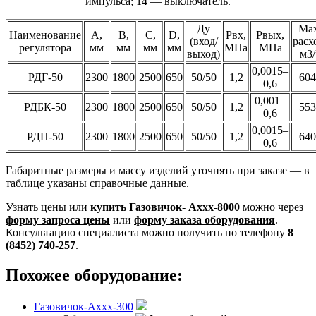
импульса; 14 — выключатель.
Ду
Max
Наименование
А,
B,
C,
D,
Рвх,
Рвых,
(вход/
расх
регулятора
мм
мм
мм
мм
МПа
МПа
выход)
м3/
0,0015–
РДГ-50
2300
1800
2500
650
50/50
1,2
604
0,6
0,001–
РДБК-50
2300
1800
2500
650
50/50
1,2
553
0,6
0,0015–
РДП-50
2300
1800
2500
650
50/50
1,2
640
0,6
Габаритные размеры и массу изделий уточнять при заказе — в
таблице указаны справочные данные.
Узнать цены или
купить Газовичок- Аххх-8000
можно через
форму запроса цены
или
форму заказа оборудования
.
Консультацию специалиста можно получить по телефону
8
(8452) 740-257
.
Похожее оборудование:
Газовичок-Аххх-300