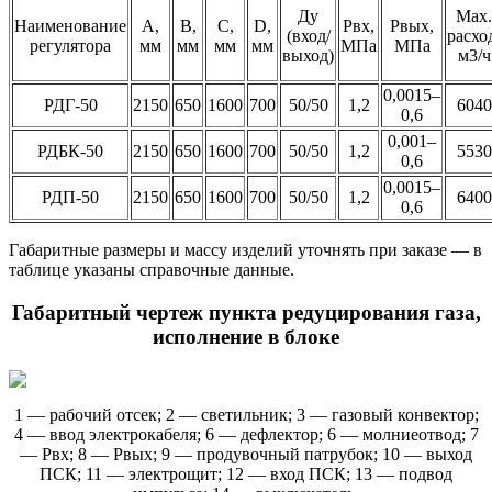
Ду
Max.
Наименование
А,
B,
C,
D,
Рвх,
Рвых,
(вход/
расхо
регулятора
мм
мм
мм
мм
МПа
МПа
выход)
м3/ч
0,0015–
РДГ-50
2150
650
1600
700
50/50
1,2
6040
0,6
0,001–
РДБК-50
2150
650
1600
700
50/50
1,2
5530
0,6
0,0015–
РДП-50
2150
650
1600
700
50/50
1,2
6400
0,6
Габаритные размеры и массу изделий уточнять при заказе — в
таблице указаны справочные данные.
Габаритный чертеж пункта редуцирования газа,
исполнение в блоке
1 — рабочий отсек; 2 — светильник; 3 — газовый конвектор;
4 — ввод электрокабеля; 6 — дефлектор; 6 — молниеотвод; 7
— Рвх; 8 — Рвых; 9 — продувочный патрубок; 10 — выход
ПСК; 11 — электрощит; 12 — вход ПСК; 13 — подвод