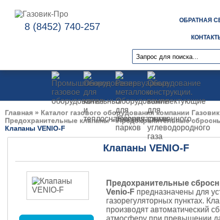
ОБРАТНАЯ С
8 (8452) 740-257
КОНТАКТ
Главная
»
Каталог газового оборудования компании Газовик
Предохранительные клапаны
»
Предохранительные сбросн
Клапаны VENIO-F
Клапаны VENIO-F
Предохранительные сбросн
Venio-F
предназначены для ус
газорегуляторных пунктах. Кл
производят автоматический сб
атмосферу при превышении д