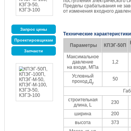
поступления электрического си
Пределы срабатывания не зав
от изменения входного давлен
Запрос цены
Технические характеристики
Проектировщикам
Параметры
КПЭГ-50П
Запчасти
Максимальное
давление
1,2
на входе, МПа
Условный
50
проход
Д
у
Габ
строительная
230
длина, L
ширина
200
высота
373