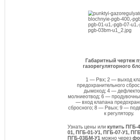
Габаритный чертеж п
газорегуляторного бл
1 — Рвх; 2 — выход кл
предохранительного сброс
дымоход; 4 — дефлекто
молниеотвод; 6 — продувочный
— вход клапана предохран
сбросного; 8 — Рвых; 9 — под
к регулятору.
Узнать цены или
купить ПГБ-4
01, ПГБ-01-У1, ПГБ-07-У1, ПГ
ПГБ-03БМ-У1
можно через
фо