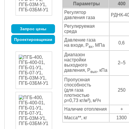
Параметры
400
Регулятор
РДНК-4
давления газа
Регулируемая
Запрос цены
среда
Проектировщикам
Давление газа
0,6
на входе, Р
, МПа
вх
Диапазон
настройки
2–5
выходного
давления, Р
, кПа
вых
Пропускная
способность
(для газа
250
плотностью
ρ=0,73 кг/м³), м³/ч
Наличие отопления
+
Масса**, кг
1300