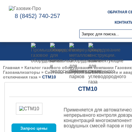
ОБРАТНАЯ С
8 (8452) 740-257
КОНТАКТ
Главная
»
Каталог газового оборудования компании Газовик
Газоанализаторы
»
Системы контроля загазованности и ава
отключения газа
»
СТМ10
СТМ10
Применяется для автоматичес
непрерывного контроля довз
концентраций многокомпонен
воздушных смесей паров и гор
Запрос цены