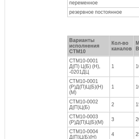
переменное
резервное постоянное
Варианты
Кол-во
М
исполнения
каналов
В
СТМ10
СТМ10-0001
Д(П) Ц(Б) (Н),
1
1
-0201ДЦ
СТМ10-0001
(Р)Д(П)Ц(Б)(Н)
1
1
(М)
СТМ10-0002
2
1
Д(П)Ц(Б)
СТМ10-0003
3
2
(Р)Д(П)Ц(Б)(М)
СТМ10-0004
4
2
Д(П)Ц(Б)(Н)