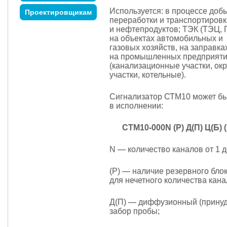
Используется: в процессе доб
Проектировщикам
переработки и транспортировк
и нефтепродуктов; ТЭК (ТЭЦ, ГР
на объектах автомобильных и
газовых хозяйств, на заправка
на промышленных предприят
(канализационные участки, ок
участки, котельные).
Сигнализатор СТМ10 может б
в исполнении:
СТМ10-000N (Р) Д(П) Ц(Б) (
N — количество каналов от 1 д
(Р) — наличие резервного бло
для нечетного количества кана
Д(П) — диффузионный (прину
забор пробы;