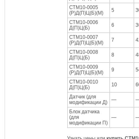
СТМ10-0005
5
3
(Р)Д(П)Ц(Б)(М)
СТМ10-0006
6
3
Д(П)Ц(Б)
СТМ10-0007
7
4
(Р)Д(П)Ц(Б)(М)
СТМ10-0008
8
4
Д(П)Ц(Б)
СТМ10-0009
9
5
(Р)Д(П)Ц(Б)(М)
СТМ10-0010
10
6
Д(П)Ц(Б)
Датчик (для
—
модификации Д)
Блок датчика
(для
—
модификации П)
Узнать цены или
купить СТМ1