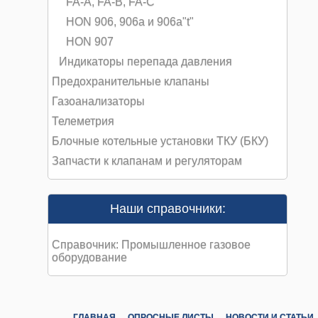
FA-A, FA-B, FA-C
HON 906, 906a и 906a"t"
HON 907
Индикаторы перепада давления
Предохранительные клапаны
Газоанализаторы
Телеметрия
Блочные котельные установки ТКУ (БКУ)
Запчасти к клапанам и регуляторам
Наши справочники:
Справочник: Промышленное газовое
оборудование
ГЛАВНАЯ
ОПРОСНЫЕ ЛИСТЫ
НОВОСТИ И СТАТЬИ