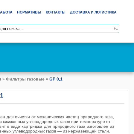
РАБОТА
НОРМАТИВЫ
КОНТАКТЫ
ДОСТАВКА И ЛОГИСТИКА
я
»
Фильтры газовые
»
GP 0,1
,1
н для очистки от механических частиц природного газа,
 и сжиженных углеводородных газов при температуре от –
нт в виде картриджа для природного газа изготовлен из
женных углеводородных газов — из нержавеющей стали.