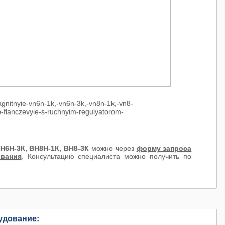
Н6Н-3К, ВН8Н-1К, ВН8-3К
можно через
форму запроса
ования
. Консультацию специалиста можно получить по
удование: