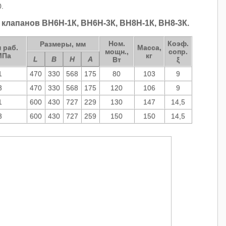
.
 клапанов
ВН6Н-1К, ВН6Н-3К, ВН8Н-1К, ВН8-3К.
Ном.
Коэф.
Размеры, мм
 раб.
Масса,
мощн.,
сопр.
МПа
кг
L
В
Н
А
Вт
ξ
1
470
330
568
175
80
103
9
3
470
330
568
175
120
106
9
1
600
430
727
229
130
147
14,5
3
600
430
727
259
150
150
14,5