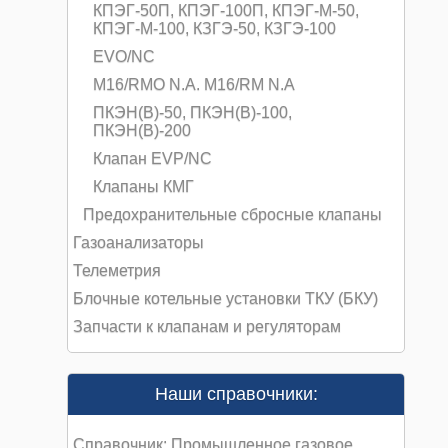
КПЭГ-50П, КПЭГ-100П, КПЭГ-М-50,
КПЭГ-М-100, КЗГЭ-50, КЗГЭ-100
EVO/NC
M16/RMO N.A. M16/RM N.A
ПКЭН(В)-50, ПКЭН(В)-100,
ПКЭН(В)-200
Клапан EVP/NC
Клапаны КМГ
Предохранительные сбросные клапаны
Газоанализаторы
Телеметрия
Блочные котельные установки ТКУ (БКУ)
Запчасти к клапанам и регуляторам
Наши справочники:
Справочник: Промышленное газовое