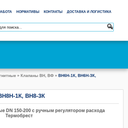
РАБОТА
НОРМАТИВЫ
КОНТАКТЫ
ДОСТАВКА И ЛОГИСТИКА
гнитные
»
Клапаны ВН, ВФ
»
ВН6Н-1К, ВН6Н-3К,
ВН8Н-1К, ВН8-3К
 DN 150-200 с ручным регулятором расхода
Термобрест