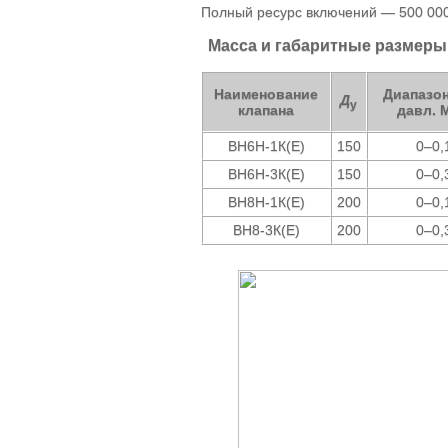
Полный ресурс включений — 500 000
Масса и габаритные размеры
Наименование
Диапазон
Д
у
клапана
давл. 
ВН6Н-1К(Е)
150
0–0,
ВН6Н-3К(Е)
150
0–0,
ВН8Н-1К(Е)
200
0–0,
ВН8-3К(Е)
200
0–0,