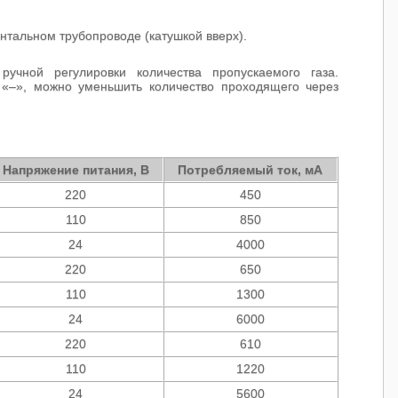
нтальном трубопроводе (катушкой вверх).
учной регулировки количества пропускаемого газа.
 «–», можно уменьшить количество проходящего через
Напряжение питания, В
Потребляемый ток, мА
220
450
110
850
24
4000
220
650
110
1300
24
6000
220
610
110
1220
24
5600