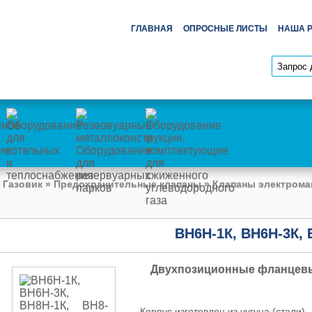
ГЛАВНАЯ
ОПРОСНЫЕ ЛИСТЫ
НАША 
 Газовик
»
Предохранительные клапаны
»
Клапаны электрома
ВН6Н-1К, ВН6Н-3К, 
Двухпозиционные фланцевые
Корпус изготовлен из чугуна (стали) .