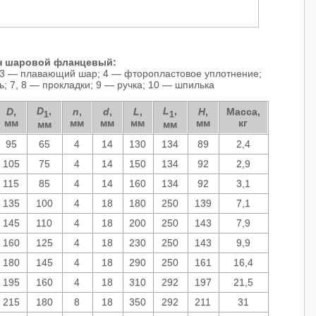
н шаровой фланцевый:
; 3 — плавающий шар; 4 — фторопластовое уплотнение;
; 7, 8 — прокладки; 9 — ручка; 10 — шпилька
D
,
L
,
D
,
n
,
d
,
L
,
H
,
Масса,
1
1
мм
мм
мм
мм
мм
кг
мм
мм
95
65
4
14
130
134
89
2,4
105
75
4
14
150
134
92
2,9
115
85
4
14
160
134
92
3,1
135
100
4
18
180
250
139
7,1
145
110
4
18
200
250
143
7,9
160
125
4
18
230
250
143
9,9
180
145
4
18
290
250
161
16,4
195
160
4
18
310
292
197
21,5
215
180
8
18
350
292
211
31