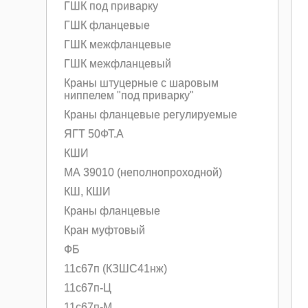
ГШК под приварку
ГШК фланцевые
ГШК межфланцевые
ГШК межфланцевый
Краны штуцерные с шаровым
ниппелем "под приварку"
Краны фланцевые регулируемые
ЯГТ 50ФТ.А
КШИ
МА 39010 (неполнопроходной)
КШ, КШИ
Краны фланцевые
Кран муфтовый
ФБ
11с67п (КЗШС41нж)
11с67п-Ц
11с67п-М