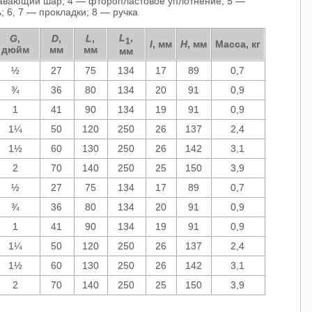
лавающий шар; 4 — фторопластовое уплотнение; 5 —
 6, 7 — прокладки; 8 — ручка
L
,
G
,
D
,
L
,
1
I
, мм
H
, мм
Масса, кг
дюйм
мм
мм
мм
½
27
75
134
17
89
0,7
¾
36
80
134
20
91
0,9
1
41
90
134
19
91
0,9
1¼
50
120
250
26
137
2,4
1½
60
130
250
26
142
3,1
2
70
140
250
25
150
3,9
½
27
75
134
17
89
0,7
¾
36
80
134
20
91
0,9
1
41
90
134
19
91
0,9
1¼
50
120
250
26
137
2,4
1½
60
130
250
26
142
3,1
2
70
140
250
25
150
3,9