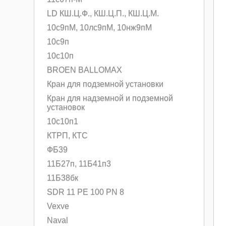
LD КШ.Ц.Ф., КШ.Ц.П., КШ.Ц.М.
10с9пМ, 10лс9пМ, 10нж9пМ
10с9п
10с10п
BROEN BALLOMAX
Кран для подземной установки
Кран для надземной и подземной
установок
10с10п1
КТРП, КТС
ФБ39
11Б27п, 11Б41п3
11Б38бк
SDR 11 PE 100 PN 8
Vexve
Naval