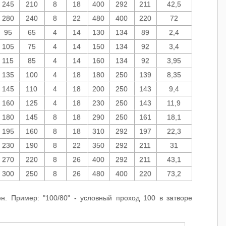
245
210
8
18
400
292
211
42,5
280
240
8
22
480
400
220
72
95
65
4
14
130
134
89
2,4
105
75
4
14
150
134
92
3,4
115
85
4
14
160
134
92
3,95
135
100
4
18
180
250
139
8,35
145
110
4
18
200
250
143
9,4
160
125
4
18
230
250
143
11,9
180
145
8
18
290
250
161
18,1
195
160
8
18
310
292
197
22,3
230
190
8
22
350
292
211
31
270
220
8
26
400
292
211
43,1
300
250
8
26
480
400
220
73,2
н. Пример: "100/80" - условный проход 100 в затворе