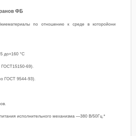
кранов ФБ
йкиематериалы по отношению к среде в которойони
5 до+160 °С
 ГОСТ15150-69).
по ГОСТ 9544-93).
ов.
питания исполнительного механизма —380 В/50Гц.*