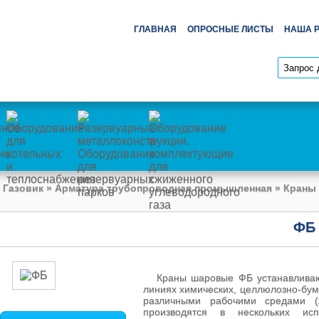
ГЛАВНАЯ
ОПРОСНЫЕ ЛИСТЫ
НАША 
 Газовик
»
Арматура трубопроводная промышленная
»
Краны
ФБ
Краны шаровые ФБ устанавливаютс
линиях химических, целлюлозно-бум
различными рабочими средами (
производятся в нескольких ис