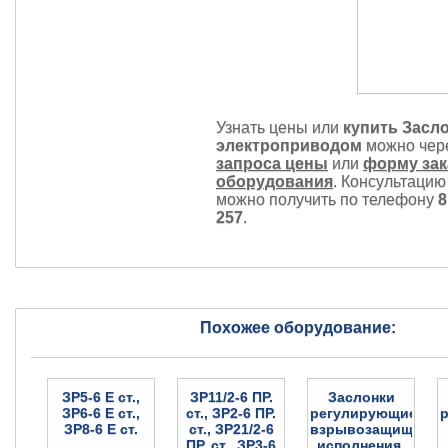
Узнать цены или
купить Засло
электроприводом
можно чер
запроса цены
или
форму зак
оборудования
. Консультацию
можно получить по телефону
8
257
.
Похожее оборудование:
ЗР5-6 Е ст.,
ЗР11/2-6 ПР.
Заслонки
ЗР6-6 Е ст.,
ст., ЗР2-6 ПР.
регулирующие
ЗР8-6 Е ст.
ст., ЗР21/2-6
взрывозащищенно
ПР. ст., ЗР3-6
исполнения,