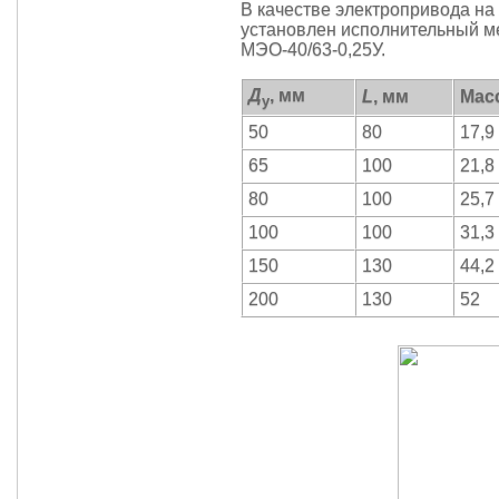
В качестве электропривода на
установлен исполнительный м
МЭО-40/63-0,25У.
Д
, мм
L
, мм
Масс
у
50
80
17,9
65
100
21,8
80
100
25,7
100
100
31,3
150
130
44,2
200
130
52