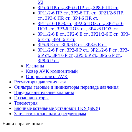
У2
ЗР5-6 ПР. ст., ЗР6-6 ПР. ст., ЗР8-6 ПР. ст.
ЗР11/2-6 ПР. ст., ЗР2-6 ПР. ст., ЗР21/2-6 ПР.
ст., ЗР3-6 ПР. ст., ЗР4-6 ПР. ст.
ЗР11/2-6 ПОЗ. ст., ЗР2-6 ПОЗ. ст., ЗР21/2-6
ПОЗ. ст., ЗР3-6 ПОЗ. ст., ЗР4 -6 ПОЗ. ст.
ЗР11/2-6 Е ст., ЗР2-6 Е ст., ЗР21/2-6 Е ст., ЗР3-
6 Е ст., ЗР4 -6 Е ст.
ЗР5-6 Е ст., ЗР6-6 Е ст., ЗР8-6 Е ст.
ЗР11/2-6 Р ст., ЗР2-6 Р ст., ЗР21/2-6 Р ст., ЗР3-
6 Р ст., ЗР4-6 Р ст., ЗР5-6 Р ст., ЗР6-6 Р ст.,
ЗР8-6 Р ст.
Клапаны
Ковер AVK композитный
Опорная плита AVK
Регуляторы давления газа
Фильтры газовые и индикаторы перепада давления
Предохранительные клапаны
Газоанализаторы
Телеметрия
Блочные котельные установки ТКУ (БКУ)
Запчасти к клапанам и регуляторам
Наши справочники: