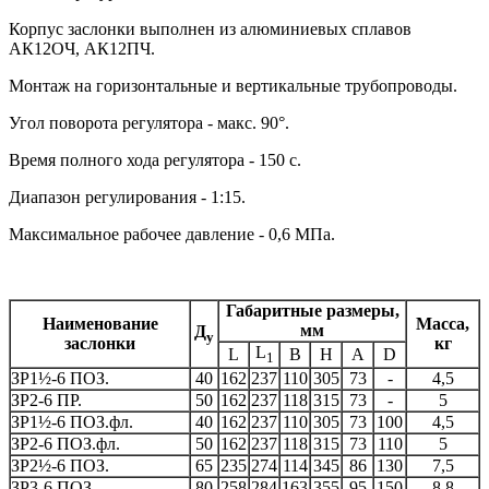
Корпус заслонки выполнен из алюминиевых сплавов
АК12ОЧ, АК12ПЧ.
Монтаж на горизонтальные и вертикальные трубопроводы.
Угол поворота регулятора - макс. 90°.
Время полного хода регулятора - 150 с.
Диапазон регулирования - 1:15.
Максимальное рабочее давление - 0,6 МПа.
Габаритные размеры,
Наименование
Масса,
мм
Д
у
заслонки
кг
L
L
B
H
A
D
1
ЗР1½-6 ПОЗ.
40
162
237
110
305
73
-
4,5
ЗР2-6 ПР.
50
162
237
118
315
73
-
5
ЗР1½-6 ПОЗ.фл.
40
162
237
110
305
73
100
4,5
ЗР2-6 ПОЗ.фл.
50
162
237
118
315
73
110
5
ЗР2½-6 ПОЗ.
65
235
274
114
345
86
130
7,5
ЗР3-6 ПОЗ.
80
258
284
163
355
95
150
8,8