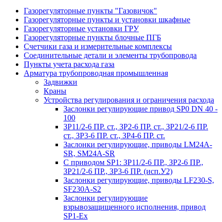
Газорегуляторные пункты "Газовичок"
Газорегуляторные пункты и установки шкафные
Газорегуляторные установки ГРУ
Газорегуляторные пункты блочные ПГБ
Счетчики газа и измерительные комплексы
Соединительные детали и элементы трубопровода
Пункты учета расхода газа
Арматура трубопроводная промышленная
Задвижки
Краны
Устройства регулирования и ограничения расхода
Заслонки регулирующие привод SP0 DN 40 -
100
ЗР11/2-6 ПР. ст., ЗР2-6 ПР. ст., ЗР21/2-6 ПР.
ст., ЗР3-6 ПР. ст., ЗР4-6 ПР. ст.
Заслонки регулирующие, приводы LM24A-
SR, SM24A-SR
С приводом SP1: ЗР11/2-6 ПР., ЗР2-6 ПР.,
ЗР21/2-6 ПР., ЗР3-6 ПР. (исп.У2)
Заслонки регулирующие, приводы LF230-S,
SF230A-S2
Заслонки регулирующие
взрывозащищенного исполнения, привод
SP1-Ex