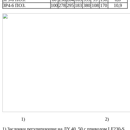
ЗР4-6 ПОЗ.
100
278
295
183
380
108
170
10,9
1) 2)
1) Заслонки регулирующие на ДУ 40, 50 с приводом LF230-S