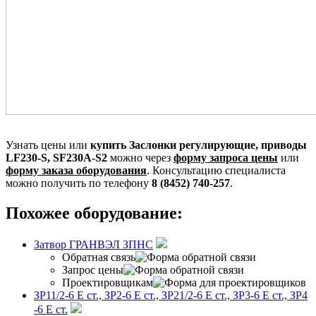
Узнать цены или
купить Заслонки регулирующие, приводы
LF230-S, SF230A-S2
можно через
форму запроса цены
или
форму заказа оборудования
. Консультацию специалиста
можно получить по телефону
8 (8452) 740-257
.
Похожее оборудование:
Затвор ГРАНВЭЛ ЗПНС
Обратная связь
Запрос цены
Проектировщикам
ЗР11/2-6 Е ст., ЗР2-6 Е ст., ЗР21/2-6 Е ст., ЗР3-6 Е ст., ЗР4
-6 Е ст.