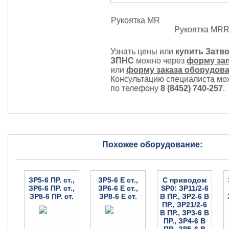
Рукоятк
Рукоятка MR
Узнать цены или
купить Затв
ЗПНС
можно через
форму за
или
форму заказа оборудов
Консультацию специалиста мо
по телефону
8 (8452) 740-257
.
Похожее оборудование:
ЗР5-6 ПР. ст.,
ЗР5-6 Е ст.,
С приводом
ЗР6-6 ПР. ст.,
ЗР6-6 Е ст.,
SP0: ЗР11/2-6
ЗР8-6 ПР. ст.
ЗР8-6 Е ст.
В ПР., ЗР2-6 В
ПР., ЗР21/2-6
В ПР., ЗР3-6 В
ПР., ЗР4-6 В