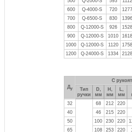
500
Q-2000-S
593
1112
600
Q-4000-S
720
1277
700
Q-6500-S
830
1396
800
Q-12000-S
926
1528
900
Q-12000-S
1010
1618
1000
Q-12000-S
1120
1758
1200
Q-24000-S
1334
2128
С рукоя
Д
у
Тип
D,
H,
L,
ручки
мм
мм
мм
32
68
212
220
40
46
215
220
50
100
230
220
1
65
108
253
220