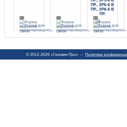
ПР., ЗР5-6 В
ПР., ЗР6-6 В
ПР., ЗР8-6 В
ПР.
© 2012-2026 «Газовик-Про» –
Политика конфиденци