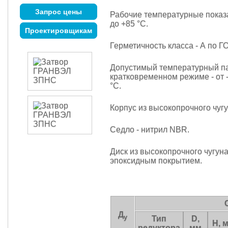
Запрос цены
Рабочие температурные показа
до +85 °С.
Проектировщикам
Герметичность класса - А по Г
Допустимый температурный п
кратковременном режиме - от 
°С.
Корпус из высокопрочного чугу
Седло - нитрил NBR.
Диск из высокопрочного чугуна
эпоксидным покрытием.
Д
у
Тип
D,
H, 
редуктора
мм