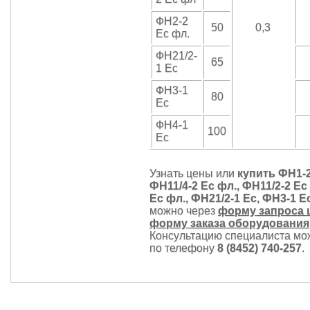
ФН2-2
50
0,3
Ес фл.
ФН21/2-
65
1 Ес
ФН3-1
80
Ес
ФН4-1
100
Ес
Узнать цены или
купить ФН1-2
ФН11/4-2 Ес фл., ФН11/2-2 Ес
Ес фл., ФН21/2-1 Ес, ФН3-1 Е
можно через
форму запроса 
форму заказа оборудования
Консультацию специалиста мо
по телефону
8 (8452) 740-257
.