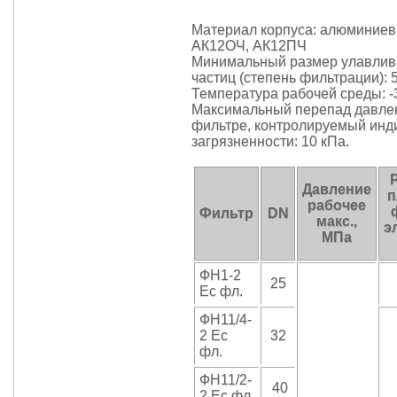
Материал корпуса: алюминие
АК12ОЧ, АК12ПЧ
Минимальный размер улавли
частиц (степень фильтрации): 
Температура рабочей среды: -3
Максимальный перепад давле
фильтре, контролируемый инд
загрязненности: 10 кПа.
Давление
п
рабочее
Фильтр
DN
макс.,
э
МПа
ФН1-2
25
Ес фл.
ФН11/4-
2 Ес
32
фл.
ФН11/2-
40
2 Ес фл