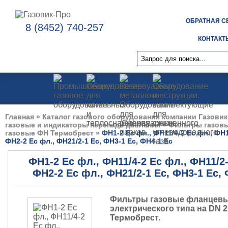
ОБРАТНАЯ С
8 (8452) 740-257
КОНТАКТ
Главная
»
Каталог газового оборудования компании Газовик
газовые и индикаторы перепада давления
»
Фильтры газов
газовые ФН Термобрест
»
ФН1-2 Ес фл., ФН11/4-2 Ес фл., ФН1
ФН2-2 Ес фл., ФН21/2-1 Ес, ФН3-1 Ес, ФН4-1 Ес
ФН1-2 Ес фл., ФН11/4-2 Ес фл., ФН11/2-
ФН2-2 Ес фл., ФН21/2-1 Ес, ФН3-1 Ес,
Фильтры газовые фланцевы
электрического типа на DN 2
Термобрест.