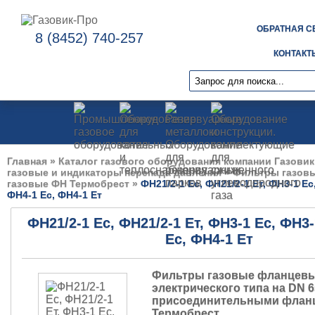
ОБРАТНАЯ С
8 (8452) 740-257
КОНТАКТ
Главная
»
Каталог газового оборудования компании Газовик
газовые и индикаторы перепада давления
»
Фильтры газов
газовые ФН Термобрест
»
ФН21/2-1 Ес, ФН21/2-1 Ет, ФН3-1 Ес
ФН4-1 Ес, ФН4-1 Ет
ФН21/2-1 Ес, ФН21/2-1 Ет, ФН3-1 Ес, ФН3-
Ес, ФН4-1 Ет
Фильтры газовые фланцевы
электрического типа на DN 65
присоединительными фланц
Термобрест.