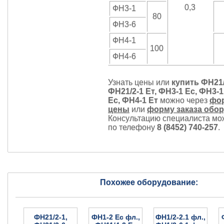
0,3
ФН3-1
80
ФН3-6
ФН4-1
100
ФН4-6
Узнать цены или
купить ФН21/
ФН21/2-1 Ет, ФН3-1 Ес, ФН3-1
Ес, ФН4-1 Ет
можно через
фор
цены
или
форму заказа обо
Консультацию специалиста мо
по телефону
8 (8452) 740-257
.
Похожее оборудование:
ФН21/2-1,
ФН1-2 Ес фл.,
ФН1/2-2.1 фл.,