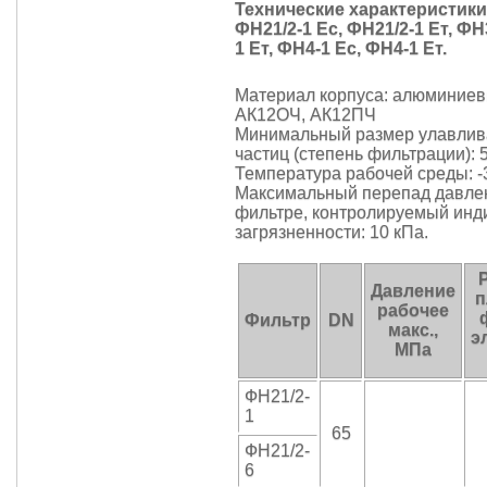
Технические характеристик
ФН21/2-1 Ес, ФН21/2-1 Ет, ФН
1 Ет, ФН4-1 Ес, ФН4-1 Ет.
Материал корпуса: алюминие
АК12ОЧ, АК12ПЧ
Минимальный размер улавли
частиц (степень фильтрации): 
Температура рабочей среды: -3
Максимальный перепад давле
фильтре, контролируемый инд
загрязненности: 10 кПа.
Давление
п
рабочее
Фильтр
DN
макс.,
э
МПа
ФН21/2-
1
65
ФН21/2-
6