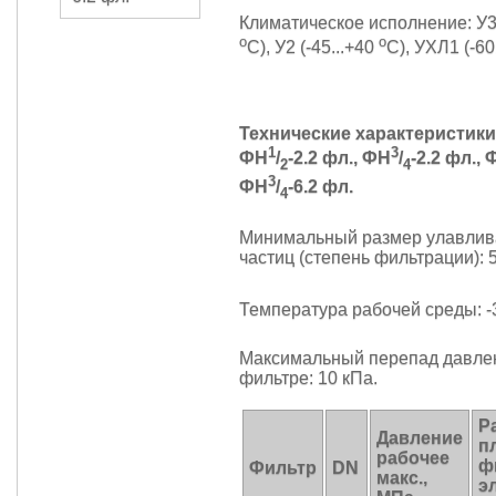
Климатическое исполнение: У3.1
o
o
С), У2 (-45...+40
С), УХЛ1 (-60
Технические характеристик
1
3
ФН
/
-2.2 фл., ФН
/
-2.2 фл.,
2
4
3
ФН
/
-6.2 фл.
4
Минимальный размер улавли
частиц (степень фильтрации): 
Температура рабочей среды: -
Максимальный перепад давле
фильтре: 10 кПа.
Р
Давление
п
рабочее
ф
Фильтр
DN
макс.,
э