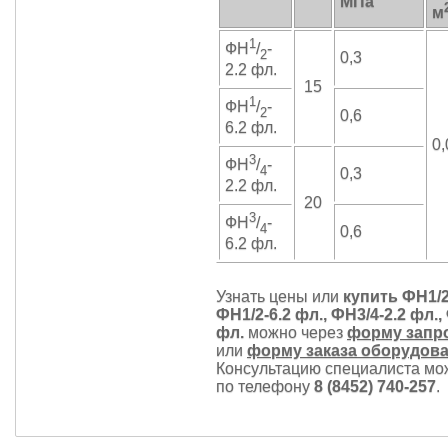
МПа
м
1
ФН
/
-
2
0,3
2.2 фл.
15
1
ФН
/
-
2
0,6
6.2 фл.
0,
3
ФН
/
-
4
0,3
2.2 фл.
20
3
ФН
/
-
4
0,6
6.2 фл.
Узнать цены или
купить ФН1/2
ФН1/2-6.2 фл., ФН3/4-2.2 фл.,
фл.
можно через
форму запр
или
форму заказа оборудов
Консультацию специалиста мо
по телефону
8 (8452) 740-257
.