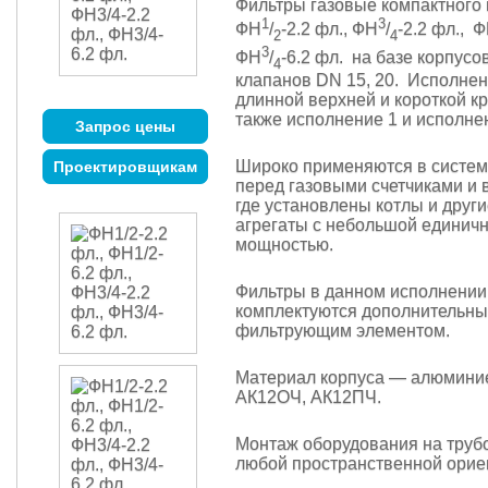
Фильтры газовые компактного
1
3
ФН
/
-2.2 фл., ФН
/
-2.2 фл., 
2
4
3
ФН
/
-6.2 фл. на базе корпус
4
клапанов DN 15, 20. Исполнени
длинной верхней и короткой к
также
исполнение 1
и
исполне
Запрос цены
Широко применяются в систе
Проектировщикам
перед газовыми счетчиками и 
где установлены котлы и друг
агрегаты с небольшой единич
мощностью.
Фильтры в данном исполнении
комплектуются дополнительн
фильтрующим элементом.
Материал корпуса — алюмини
АК12ОЧ, АК12ПЧ.
Монтаж оборудования на труб
любой пространственной орие