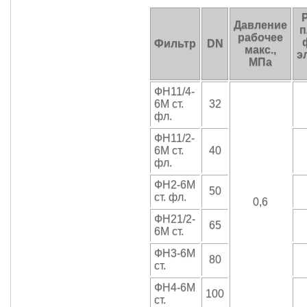
Давление
п
рабочее
Фильтр
DN
макс.,
э
МПа
ФН11/4-
6М ст.
32
фл.
ФН11/2-
6М ст.
40
фл.
ФН2-6М
50
ст. фл.
0,6
ФН21/2-
65
6М ст.
ФН3-6М
80
ст.
ФН4-6М
100
ст.