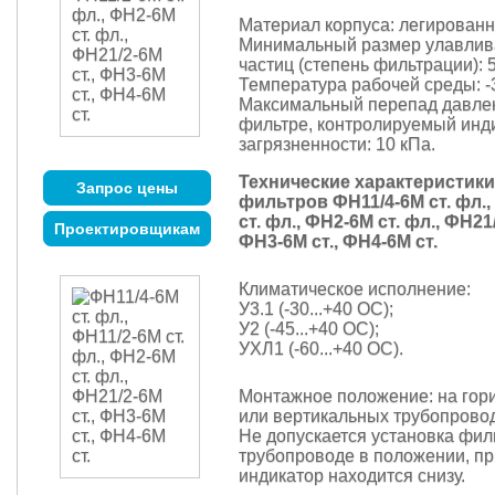
Материал корпуса: легированн
Минимальный размер улавли
частиц (степень фильтрации): 
Температура рабочей среды: -3
Максимальный перепад давле
фильтре, контролируемый инд
загрязненности: 10 кПа.
Технические характеристики
Запрос цены
фильтров ФН11/4-6М ст. фл.,
ст. фл., ФН2-6М ст. фл., ФН21/
Проектировщикам
ФН3-6М ст., ФН4-6М ст.
Климатическое исполнение:
У3.1 (-30...+40 ОС);
У2 (-45...+40 ОС);
УХЛ1 (-60...+40 ОС).
Монтажное положение: на гор
или вертикальных трубопрово
Не допускается установка фил
трубопроводе в положении, пр
индикатор находится снизу.