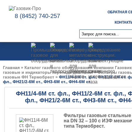
ОБРАТНАЯ С
8 (8452) 740-257
КОНТАКТ
Главная
»
Каталог газового оборудования компании Газовик
газовые и индикаторы перепада давления
»
Фильтры газов
газовые ФН Термобрест
»
ФН11/4-6М ст. фл., ФН11/2-6М ст. ф
фл., ФН21/2-6М ст., ФН3-6М ст., ФН4-6М ст.
ФН11/4-6М ст. фл., ФН11/2-6М ст. фл., 
фл., ФН21/2-6М ст., ФН3-6М ст., ФН4
Фильтры газовые стальные
на DN 32 – 100 с ИЗФ механи
типа Термобрест.