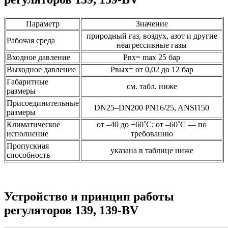
Параметр
Значение
природный газ, воздух, азот и другие
Рабочая среда
неагрессивные газы
Входное давление
Рвх= max 25 бар
Выходное давление
Рвых= от 0,02 до 12 бар
Габаритные
см. табл. ниже
размеры
Присоединительные
DN25–DN200 PN16/25, ANSI150
размеры
Климатическое
от –40 до +60˚C; от –60˚C — по
исполнение
требованию
Пропускная
указана в таблице ниже
способность
Устройство и принцип работы
регуляторов 139, 139-BV