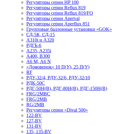
Регуляторы серии HP 100
Регуляторы серии Reflux 819
Регуляторы серии Reflux 819/FO
Регуляторы серии Aperval
Регуляторы серии Aperflux 851
Групповые баллонные установки «GOK»
СД-5К, СД-15
A310i и A320
РДГБ-6
A235, A235i
A400, B300
А6 M, А6 N
«Домовенок» 10 П(У), 25 П(У)
RF
РДУ-32/4, РДУ-32/6, РДУ-32/10
РДК-50С
РДГ-50Н(В), РДГ-80Н(В), РДГ-150Н(В)
FRG/2MBC
FRG/2MB
RG/2MB
Регуляторы серии «Dival 500»
122-BV
127-BV
131-BV
135, 135-BV