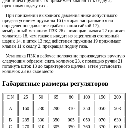
действием пружины 19 прижимает клапан 11 к седлу 2,
прекращая подачу газа.
При понижении выходного давления ниже допустимого
предела усилием пружины 16 (которая настраивается на
определенное давление срабатывания гайкой 17),
мембранный механизм ПЗК 26 с помощью рычага 22 сдвигает
толкатель 18, чем также выводит из зацепления стопорный
шарик 14, и шток 13 под действием пружины 19 прижимает
клапан 11 к седлу 2, прекращая подачу газа.
Установка ПЗК в рабочее положение производится вручную
следующим образом: снять колпачок 23, с помощью ручки 21
потянуть шток 13 до характерного щелчка, затем установить
колпачок 23 на свое место.
Габаритные размеры регуляторов
DN
25
50
65
80
100
150
200
A
160
230
290
310
350
050
503
B
285
330
350
005
050
070
630
C
270
310
305
350
360
370
680