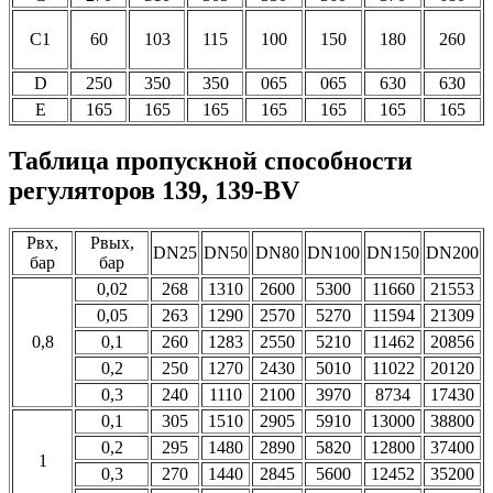
C1
60
103
115
100
150
180
260
D
250
350
350
065
065
630
630
E
165
165
165
165
165
165
165
Таблица пропускной способности
регуляторов 139, 139-BV
Рвх,
Рвых,
DN25
DN50
DN80
DN100
DN150
DN200
бар
бар
0,02
268
1310
2600
5300
11660
21553
0,05
263
1290
2570
5270
11594
21309
0,8
0,1
260
1283
2550
5210
11462
20856
0,2
250
1270
2430
5010
11022
20120
0,3
240
1110
2100
3970
8734
17430
0,1
305
1510
2905
5910
13000
38800
0,2
295
1480
2890
5820
12800
37400
1
0,3
270
1440
2845
5600
12452
35200