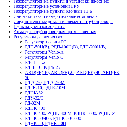
Газорегуляторные пункты и установки шкафные
Газорегуляторные установки ГРУ
Газорегуляторные пункты блочные ПГБ
Счетчики газа и измерительные комплексы
Соединительные детали и элементы трубопровода
Пункты учета расхода газа
Арматура трубопроводная промышленная
Регуляторы давления газа
Регуляторы серии РС
РДП-50Н(В), РДП-100Н(В), РДП-200Н(В)
Регуляторы Venio-А
Регуляторы Venio-С
РДСГ1-1,2
РДГБ-10, РДГБ-25
ARD(FE) 10, ARD(FE) 25, ARD(FE) 40, ARD(FE)
50
РДГД-20, РДГД-20М
РДГК-10, РДГК-10М
РДНК-32
РДУ-32/С
РД-32М
РДНК-400
РДНК-400, РДНК-400М, РДНК-1000, РДНК-У
РДНК-50/400, РДНК-50/1000
РДНК-50, РДНК-50П