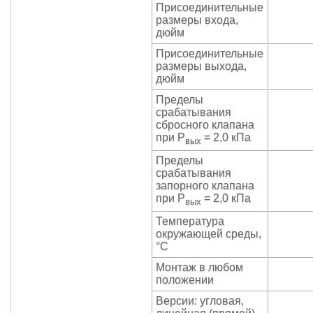
Присоединительные
размеры входа,
дюйм
Присоединительные
размеры выхода,
дюйм
Пределы
срабатывания
сбросного клапана
при Р
= 2,0 кПа
вых
Пределы
срабатывания
запорного клапана
при Р
= 2,0 кПа
вых
Температура
окружающей среды,
°С
Монтаж в любом
положении
Версии: угловая,