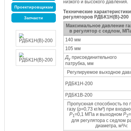
низкого и высокого давления.
Проектировщикам
Технические характеристики
регуляторов РДБК1Н(В)-200
Запчасти
Максимальное давление газ
в регулятор с седлом, МПа 
140 мм
105 мм
Д
присоединительного
у
патрубка, мм
Регулируемое выходное дав
РДБК1Н-200
РДБК1В-200
Пропускная способность по
газу (ρ=0,73 кг/м³) при вход
Р
=0,1 МПа и выходном
Р
=
1
2
для регулятора с седлом р
диаметра, м³/ч: