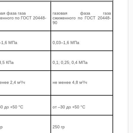
вая фаза газа
газовая фаза газа
енного по ГОСТ 20448-
сжиженного по ГОСТ 20448-
90
–1,6 МПа
0,03–1,6 МПа
3,5 КПа
0,1; 0,25; 0,4 МПа
енее 2,4 м³/ч
не менее 4,8 м³/ч
30 до +50 °С
от –30 до +50 °С
гр
250 гр