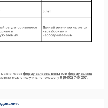
т
5 лет
ый регулятор является
Данный регулятор является
орным и
неразборным и
уживаемым.
необслуживаемым.
0
можно через
форму запроса цены
или
форму заказа
иалиста можно получить по телефону
8 (8452) 740-257
.
удование: