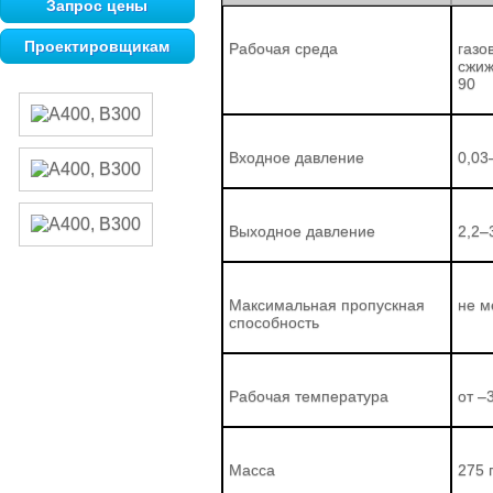
Запрос цены
Проектировщикам
Рабочая среда
газо
сжиж
90
Входное давление
0,03
Выходное давление
2,2–
Максимальная пропускная
не м
способность
Рабочая температура
от –
Масса
275 