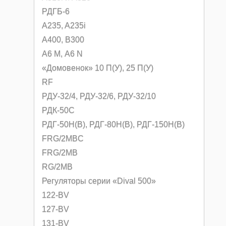
РДГБ-6
A235, A235i
A400, B300
А6 M, А6 N
«Домовенок» 10 П(У), 25 П(У)
RF
РДУ-32/4, РДУ-32/6, РДУ-32/10
РДК-50С
РДГ-50Н(В), РДГ-80Н(В), РДГ-150Н(В)
FRG/2MBC
FRG/2MB
RG/2MB
Регуляторы серии «Dival 500»
122-BV
127-BV
131-BV